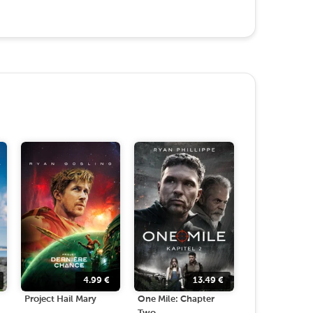
4.99
€
13.49
€
Project Hail Mary
One Mile: Chapter