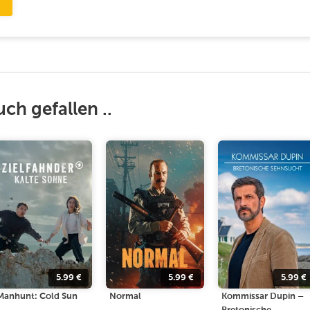
uch gefallen ..
5.99
€
5.99
€
5.99
€
Manhunt: Cold Sun
Normal
Kommissar Dupin –