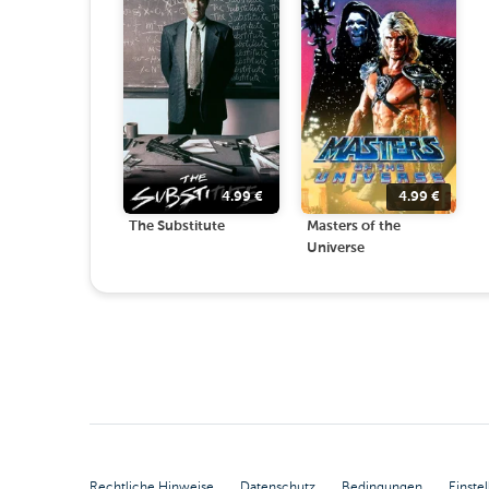
4.99
€
4.99
€
The Substitute
Masters of the
Universe
Rechtliche Hinweise
Datenschutz
Bedingungen
Einste