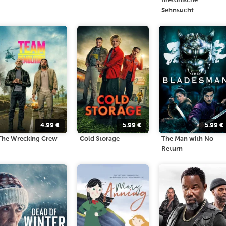
Bretonische
Sehnsucht
4.99
€
5.99
€
5.99
€
The Wrecking Crew
Cold Storage
The Man with No
Return