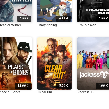
5.99
€
4.99
€
5.99
€
Dead of Winter
Mary Anning
Trouble Man
12.99
€
5.99
€
4.99
€
Place of Bones
Clear Cut
Jackass 4.5