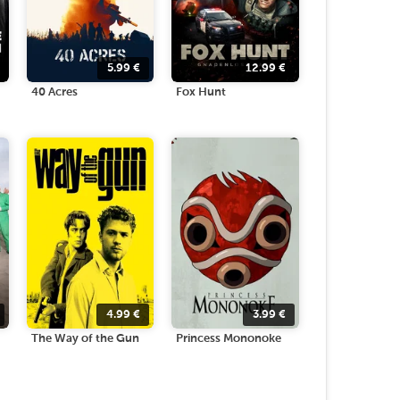
5.99
€
12.99
€
40 Acres
Fox Hunt
4.99
€
3.99
€
The Way of the Gun
Princess Mononoke