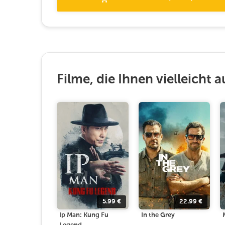
Filme, die Ihnen vielleicht a
5.99
€
22.99
€
Ip Man: Kung Fu
In the Grey