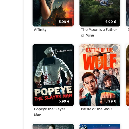
5.99
€
4.99
€
Affinity
The Moon is a Father
of Mine
5.99
€
5.99
€
Popeye the Slayer
Battle of the Wolf
Man