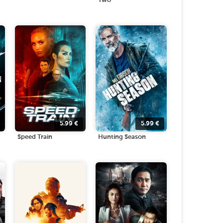
Two
5.99
€
5.99
€
Speed Train
Hunting Season