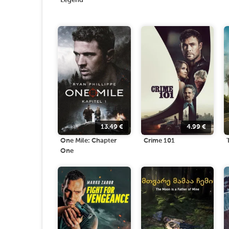
Legend
13.49
€
4.99
€
One Mile: Chapter
Crime 101
One