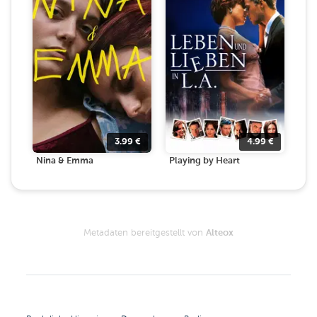
3.99
€
4.99
€
Nina & Emma
Playing by Heart
Metadaten bereitgestellt von
Alteox