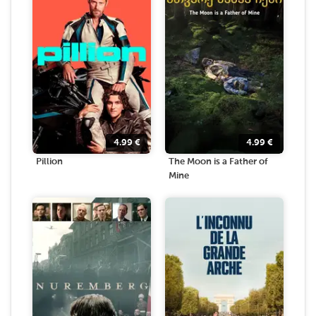
4.99
€
4.99
€
Pillion
The Moon is a Father of
Mine