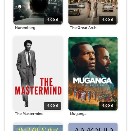
4.99
€
4.99
€
Nuremberg
The Great Arch
4.99
€
4.99
€
The Mastermind
Muganga