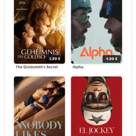
5.99
€
4.99
€
The Goldsmith's Secret
Alpha.