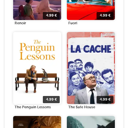
4.99
€
4.99
€
Renoir
Fuori
4.99
€
4.99
€
The Penguin Lessons
The Safe House