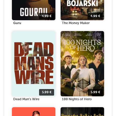
4.99
€
4.99
€
Guru
The Money Maker
5.99
€
5.99
€
Dead Man's Wire
100 Nights of Hero