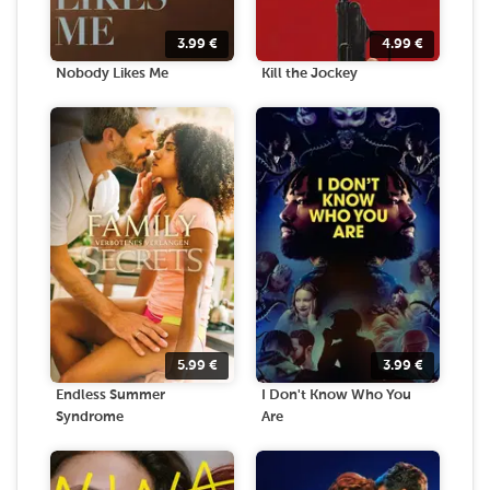
3.99
€
4.99
€
Nobody Likes Me
Kill the Jockey
5.99
€
3.99
€
Endless Summer
I Don't Know Who You
Syndrome
Are