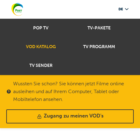
DE
POP TV
TV-PAKETE
VOD KATALOG
TV PROGRAMM
TV SENDER
Wussten Sie schon? Sie können jetzt Filme online
ausleihen und auf Ihrem Computer, Tablet oder
Mobiltelefon ansehen.
Zugang zu meinen VOD's