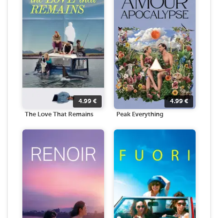
4.99
€
4.99
€
The Love That Remains
Peak Everything