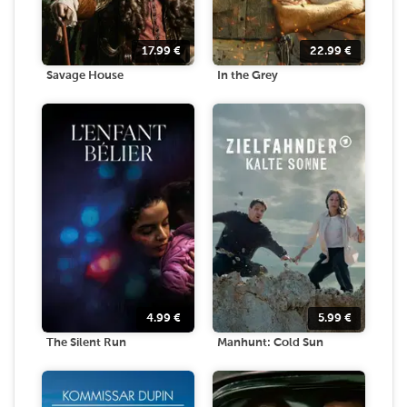
17.99
€
22.99
€
Savage House
In the Grey
4.99
€
5.99
€
The Silent Run
Manhunt: Cold Sun