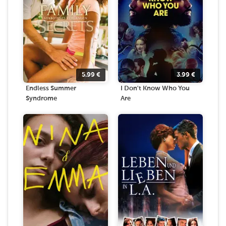
5.99
€
3.99
€
Endless Summer
I Don't Know Who You
Syndrome
Are