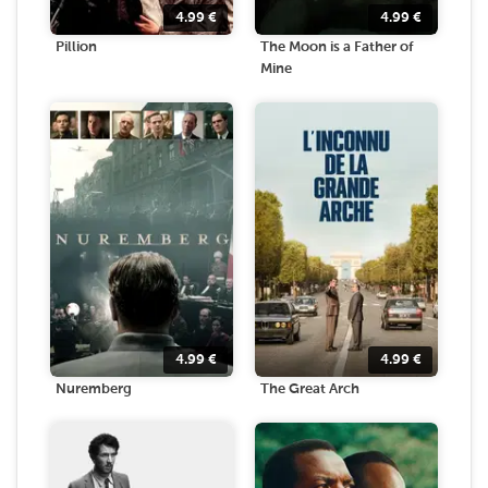
4.99
€
4.99
€
Pillion
The Moon is a Father of
Mine
4.99
€
4.99
€
Nuremberg
The Great Arch