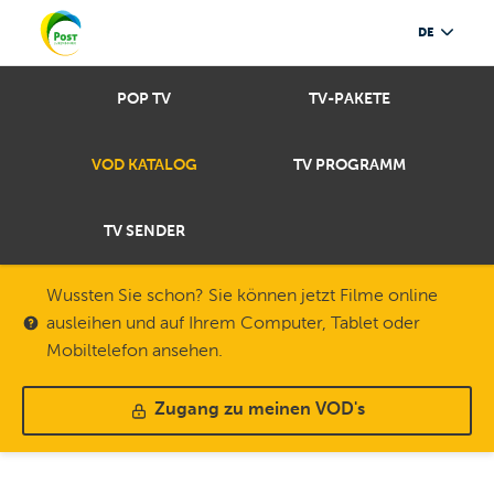
DE
POP TV
TV-PAKETE
VOD KATALOG
TV PROGRAMM
TV SENDER
Wussten Sie schon? Sie können jetzt Filme online
ausleihen und auf Ihrem Computer, Tablet oder
Mobiltelefon ansehen.
Zugang zu meinen VOD's