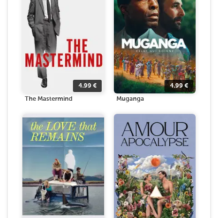
4.99
€
4.99
€
The Mastermind
Muganga