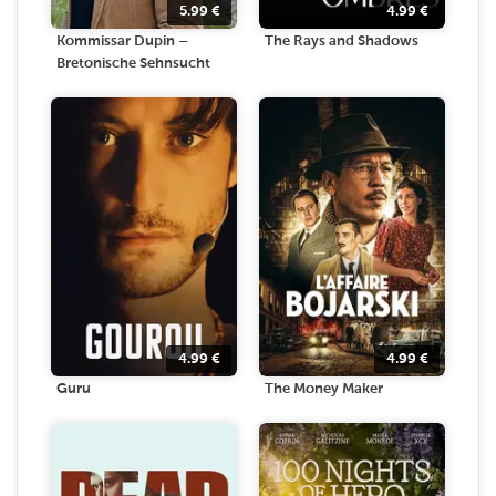
5.99
€
4.99
€
Kommissar Dupin –
The Rays and Shadows
Bretonische Sehnsucht
4.99
€
4.99
€
Guru
The Money Maker