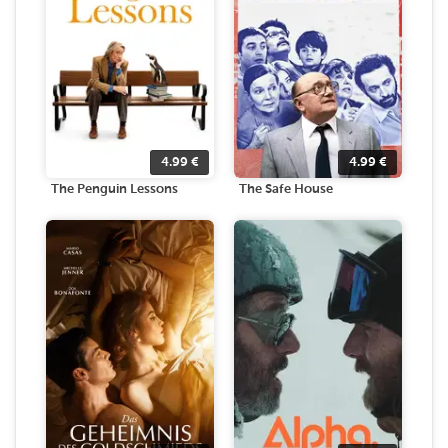
4.99
€
4.99
€
The Penguin Lessons
The Safe House