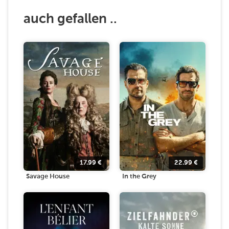
auch gefallen ..
17.99
€
22.99
€
Savage House
In the Grey