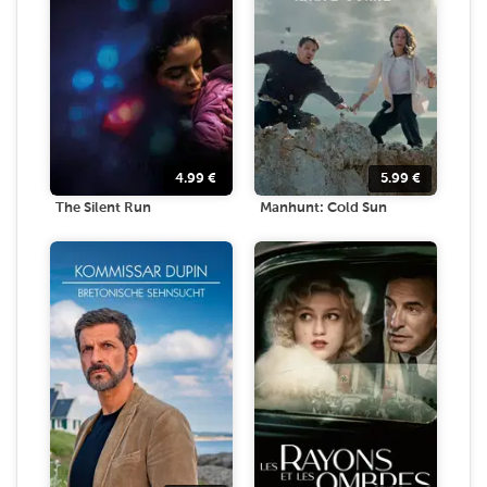
4.99
€
5.99
€
The Silent Run
Manhunt: Cold Sun