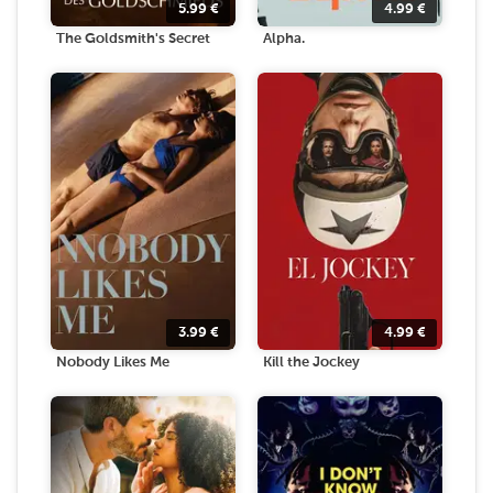
5.99
€
4.99
€
The Goldsmith's Secret
Alpha.
3.99
€
4.99
€
Nobody Likes Me
Kill the Jockey