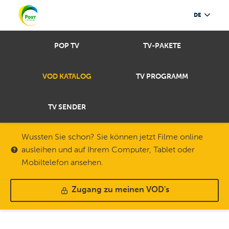
DE
POP TV
TV-PAKETE
VOD KATALOG
TV PROGRAMM
TV SENDER
Wussten Sie schon? Sie können jetzt Filme online
ausleihen und auf Ihrem Computer, Tablet oder
Mobiltelefon ansehen.
Zugang zu meinen VOD's