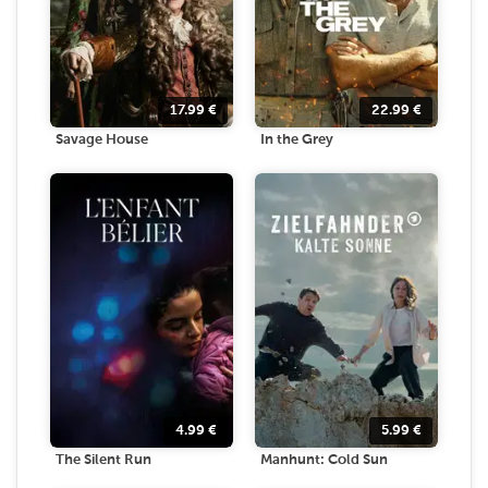
17.99
€
22.99
€
Savage House
In the Grey
4.99
€
5.99
€
The Silent Run
Manhunt: Cold Sun