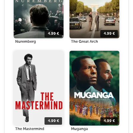
4.99
€
4.99
€
Nuremberg
The Great Arch
4.99
€
4.99
€
The Mastermind
Muganga