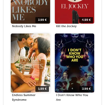
3.99
€
4.99
€
Nobody Likes Me
Kill the Jockey
5.99
€
3.99
€
Endless Summer
I Don't Know Who You
Syndrome
Are