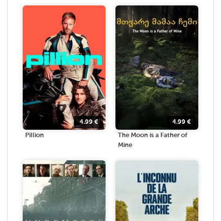
4.99
€
4.99
€
Pillion
The Moon is a Father of
Mine