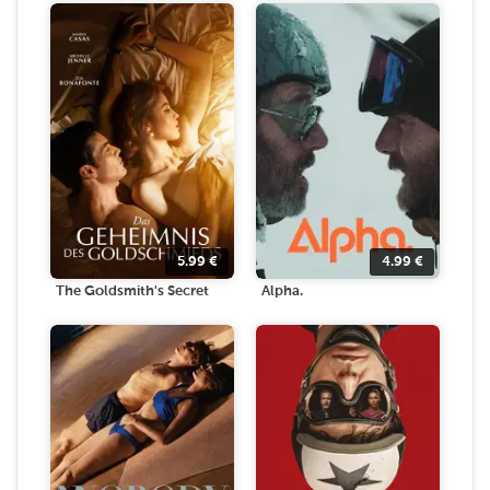
5.99
€
4.99
€
The Goldsmith's Secret
Alpha.