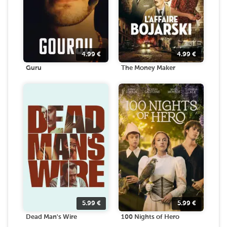
4.99
€
4.99
€
Guru
The Money Maker
5.99
€
5.99
€
Dead Man's Wire
100 Nights of Hero