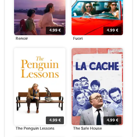
4.99
€
4.99
€
Renoir
Fuori
4.99
€
4.99
€
The Penguin Lessons
The Safe House