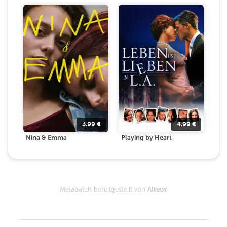
3.99
€
4.99
€
Nina & Emma
Playing by Heart
Metadaten bereitgestellt von
Alteox