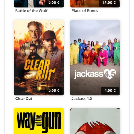
5.99
€
12.99
€
Battle of the Wolf
Place of Bones
5.99
€
4.99
€
Clear Cut
Jackass 4.5