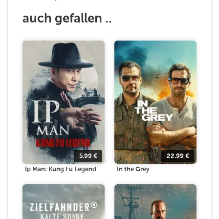
auch gefallen ..
5.99
€
22.99
€
Ip Man: Kung Fu Legend
In the Grey