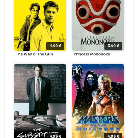
4.99
€
3.99
€
The Way of the Gun
Princess Mononoke
4.99
€
4.99
€