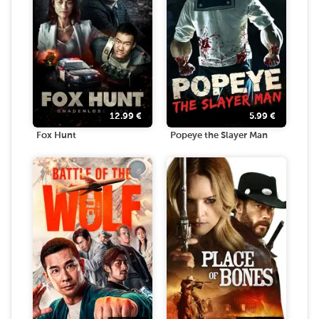
12.99
€
5.99
€
Fox Hunt
Popeye the Slayer Man