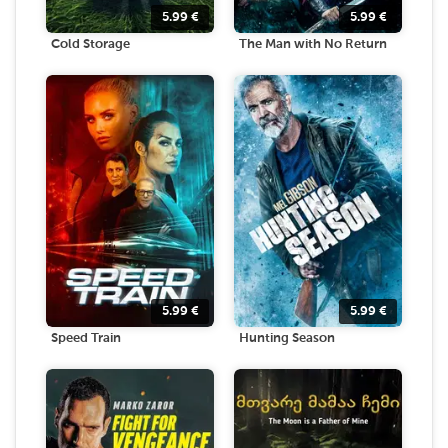
5.99
€
5.99
€
Cold Storage
The Man with No Return
5.99
€
5.99
€
Speed Train
Hunting Season