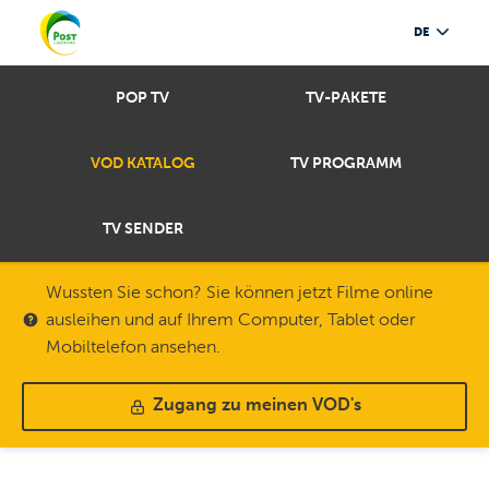
DE
POP TV
TV-PAKETE
VOD KATALOG
TV PROGRAMM
TV SENDER
Wussten Sie schon? Sie können jetzt Filme online
ausleihen und auf Ihrem Computer, Tablet oder
Mobiltelefon ansehen.
Zugang zu meinen VOD's