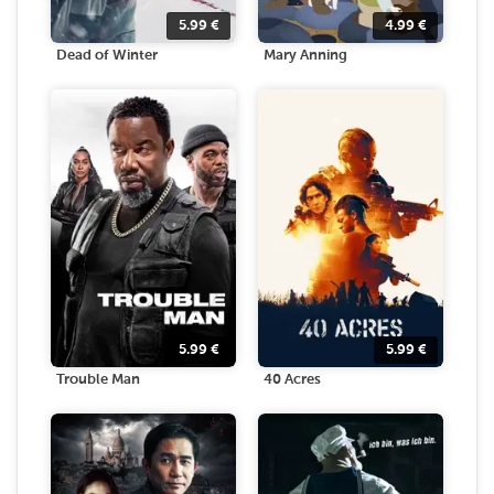
5.99
€
4.99
€
Dead of Winter
Mary Anning
5.99
€
5.99
€
Trouble Man
40 Acres