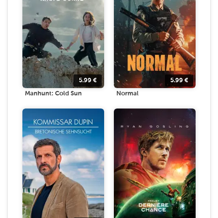
5.99
€
5.99
€
Manhunt: Cold Sun
Normal