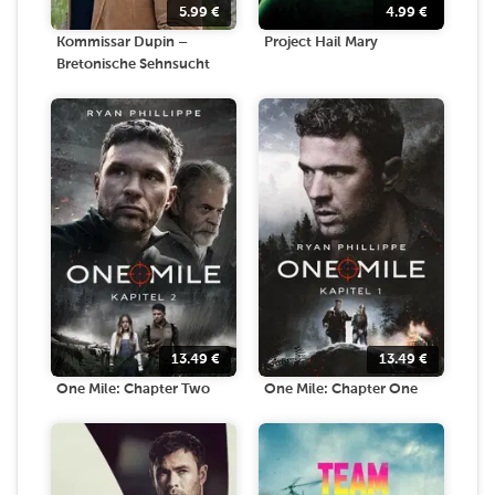
5.99
€
4.99
€
Kommissar Dupin –
Project Hail Mary
Bretonische Sehnsucht
13.49
€
13.49
€
One Mile: Chapter Two
One Mile: Chapter One