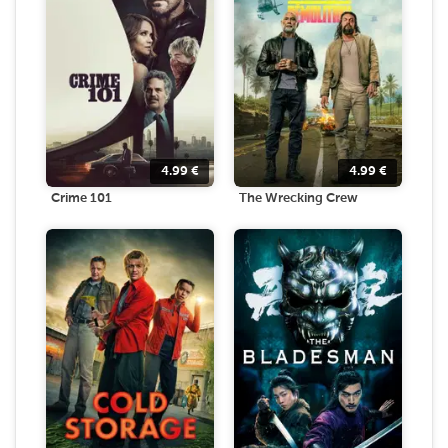
4.99
€
4.99
€
Crime 101
The Wrecking Crew