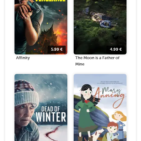
5.99
€
4.99
€
Affinity
The Moon is a Father of
Mine