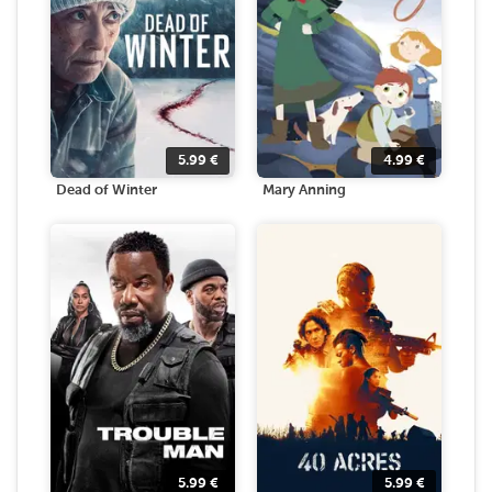
5.99
€
4.99
€
Dead of Winter
Mary Anning
5.99
€
5.99
€