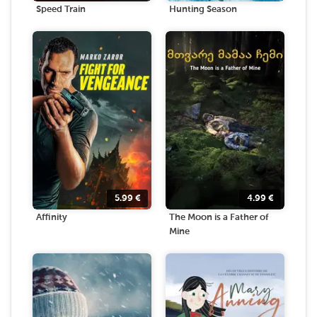
Speed Train
Hunting Season
5.99
€
4.99
€
Affinity
The Moon is a Father of
Mine