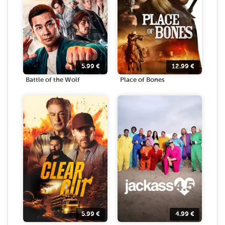
5.99
€
12.99
€
Battle of the Wolf
Place of Bones
5.99
€
4.99
€