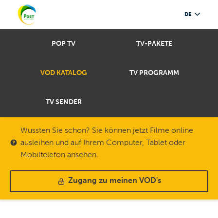
DE
POP TV
TV-PAKETE
VOD KATALOG
TV PROGRAMM
TV SENDER
Wussten Sie schon? Sie können jetzt Filme online
ausleihen und auf Ihrem Computer, Tablet oder
Mobiltelefon ansehen.
Zugang zu meinen VOD's