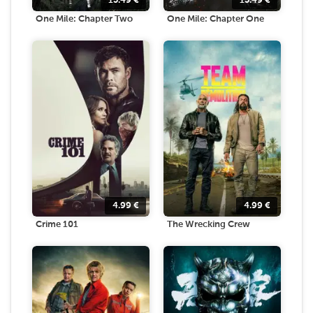
13.49
€
13.49
€
One Mile: Chapter Two
One Mile: Chapter One
4.99
€
4.99
€
Crime 101
The Wrecking Crew