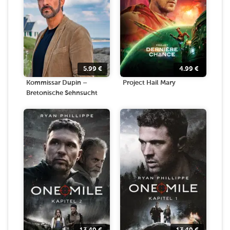
5.99
€
4.99
€
Kommissar Dupin –
Project Hail Mary
Bretonische Sehnsucht