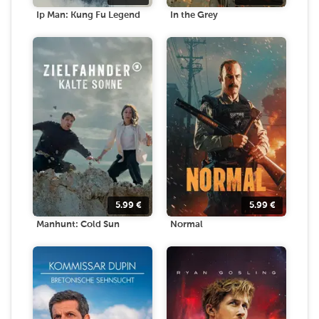
Ip Man: Kung Fu Legend
In the Grey
5.99
€
5.99
€
Manhunt: Cold Sun
Normal