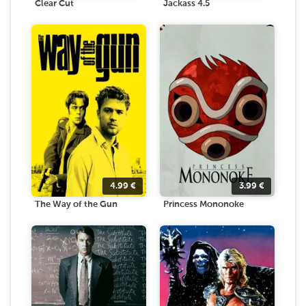
Clear Cut
Jackass 4.5
4.99
€
3.99
€
The Way of the Gun
Princess Mononoke