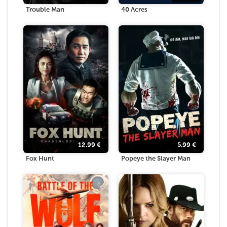
Trouble Man
40 Acres
12.99
€
5.99
€
Fox Hunt
Popeye the Slayer Man