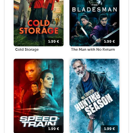
5.99
€
5.99
€
Cold Storage
The Man with No Return
5.99
€
5.99
€