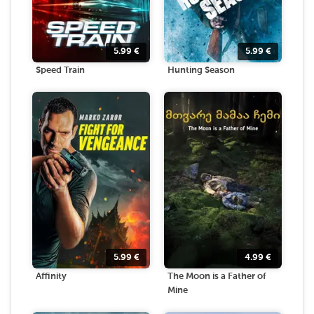
5.99
€
5.99
€
Speed Train
Hunting Season
5.99
€
4.99
€
Affinity
The Moon is a Father of
Mine