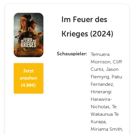
Im Feuer des
Krieges
(
2024
)
Temuera
Schauspieler
Morrison, Cliff
Curtis, Jason
Jetzt
Flemyng, Paku
ansehen
Fernandez,
(
4.99
€)
Hinerangi
Harawira-
Nicholas, Te
Wakaunua Te
Kurapa,
Miriama Smith,