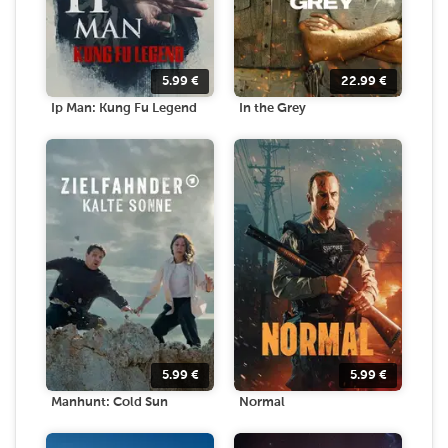
5.99
€
22.99
€
Ip Man: Kung Fu Legend
In the Grey
5.99
€
5.99
€
Manhunt: Cold Sun
Normal