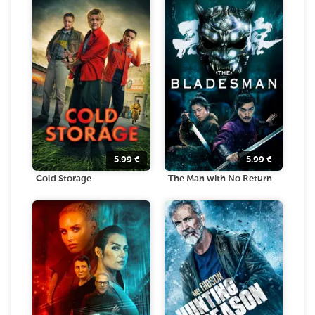
5.99
€
5.99
€
Cold Storage
The Man with No Return