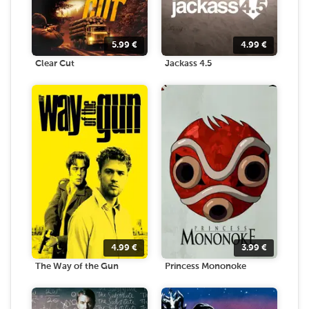
5.99
€
4.99
€
Clear Cut
Jackass 4.5
4.99
€
3.99
€
The Way of the Gun
Princess Mononoke