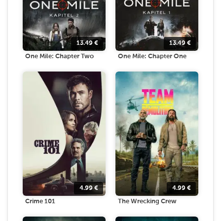
13.49
€
13.49
€
One Mile: Chapter Two
One Mile: Chapter One
4.99
€
4.99
€
Crime 101
The Wrecking Crew