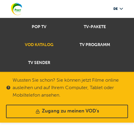
DE
POP TV
TV-PAKETE
VOD KATALOG
TV PROGRAMM
TV SENDER
Wussten Sie schon? Sie können jetzt Filme online
ausleihen und auf Ihrem Computer, Tablet oder
Mobiltelefon ansehen.
Zugang zu meinen VOD's