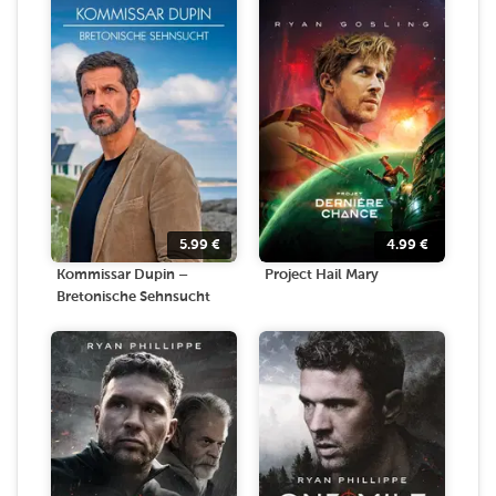
5.99
€
4.99
€
Kommissar Dupin –
Project Hail Mary
Bretonische Sehnsucht