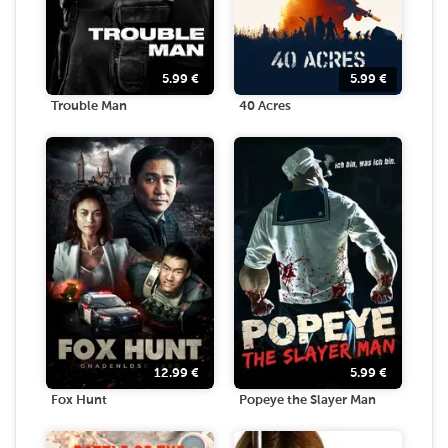
5.99
€
5.99
€
Trouble Man
40 Acres
12.99
€
5.99
€
Fox Hunt
Popeye the Slayer Man