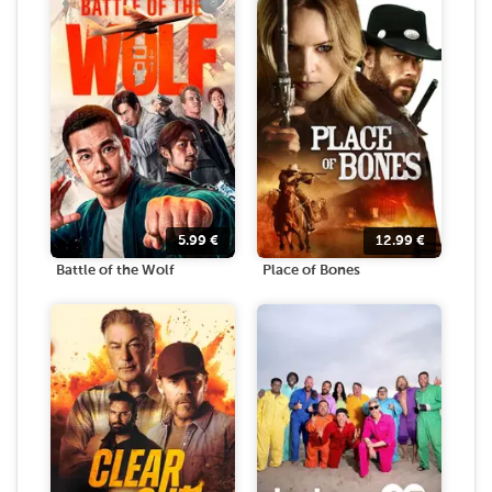
5.99
€
12.99
€
Battle of the Wolf
Place of Bones