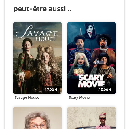
peut-être aussi ..
17.99
€
23.99
€
Savage House
Scary Movie