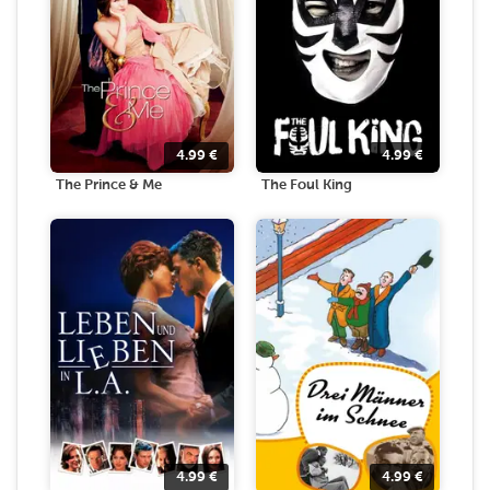
4.99
€
4.99
€
The Prince & Me
The Foul King
4.99
€
4.99
€