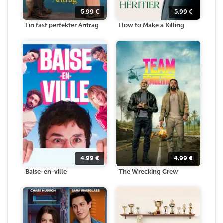
5.99
€
5.99
€
Ein fast perfekter Antrag
How to Make a Killing
4.99
€
4.99
€
Baise-en-ville
The Wrecking Crew