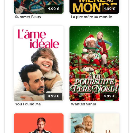
4.99
€
4.99
€
Summer Beats
La pire mère au monde
4.99
€
4.99
€
You Found Me
Wanted Santa