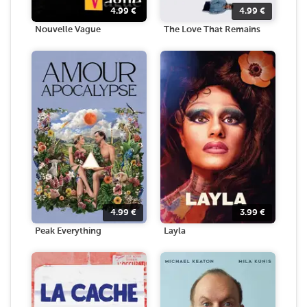
4.99
€
4.99
€
Nouvelle Vague
The Love That Remains
4.99
€
3.99
€
Peak Everything
Layla