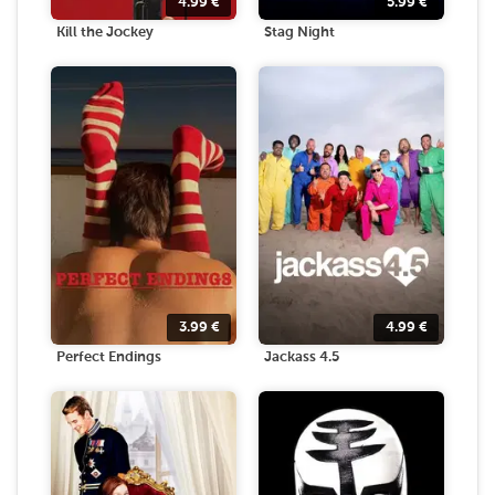
4.99
€
5.99
€
Kill the Jockey
Stag Night
3.99
€
4.99
€
Perfect Endings
Jackass 4.5