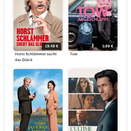
19.49
€
5.99
€
Horst Schlämmer sucht
Tow
das Glück