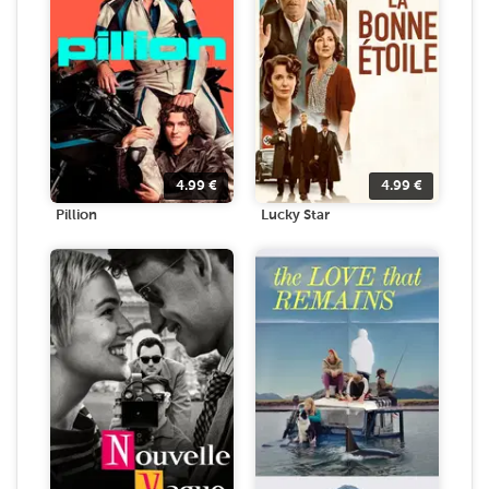
4.99
€
4.99
€
Pillion
Lucky Star