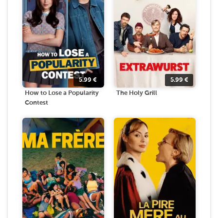
5.99
€
5.99
€
How to Lose a Popularity
The Holy Grill
Contest