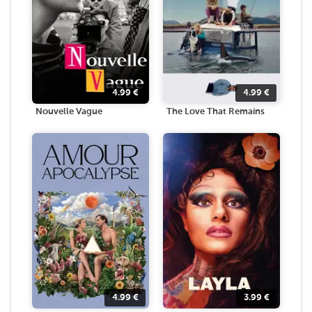
4.99
€
4.99
€
Nouvelle Vague
The Love That Remains
4.99
€
3.99
€