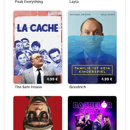
Peak Everything
Layla
4.99
€
4.99
€
The Safe House
Goodrich