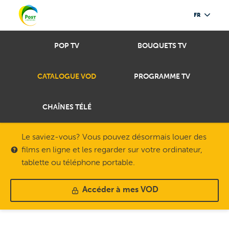
FR
POP TV
BOUQUETS TV
CATALOGUE VOD
PROGRAMME TV
CHAÎNES TÉLÉ
Le saviez-vous? Vous pouvez désormais louer des
films en ligne et les regarder sur votre ordinateur,
tablette ou téléphone portable.
Accéder à mes VOD