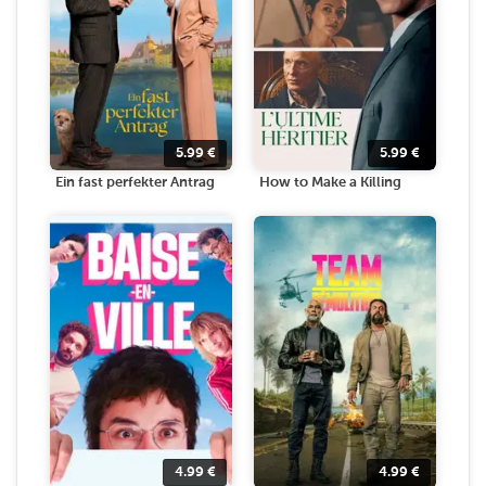
5.99
€
5.99
€
Ein fast perfekter Antrag
How to Make a Killing
4.99
€
4.99
€