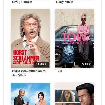
Savage House
Scary Movie
19.49
€
5.99
€
Horst Schlämmer sucht
Tow
das Glück