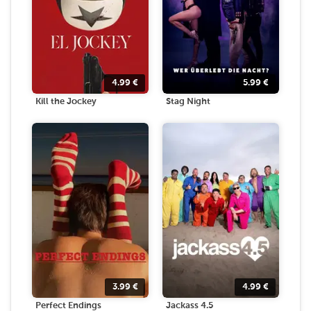
4.99
€
5.99
€
Kill the Jockey
Stag Night
3.99
€
4.99
€
Perfect Endings
Jackass 4.5