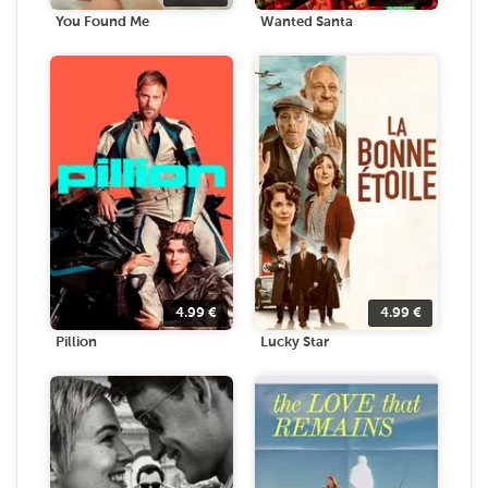
You Found Me
Wanted Santa
4.99
€
4.99
€
Pillion
Lucky Star