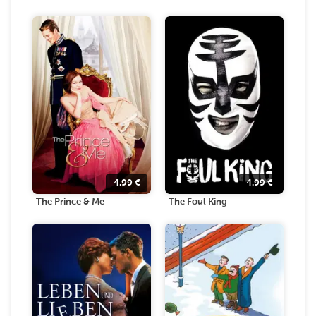
4.99
€
4.99
€
The Prince & Me
The Foul King