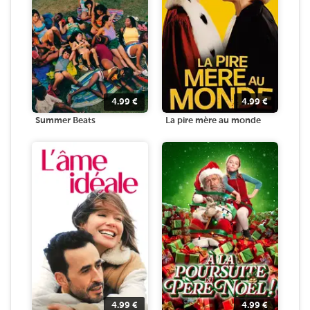
4.99
€
4.99
€
Summer Beats
La pire mère au monde
4.99
€
4.99
€