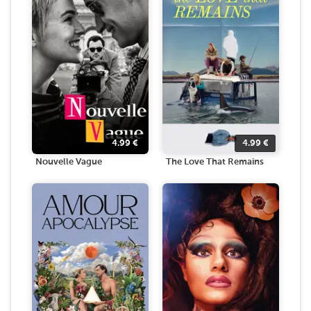
4.99
€
4.99
€
Nouvelle Vague
The Love That Remains