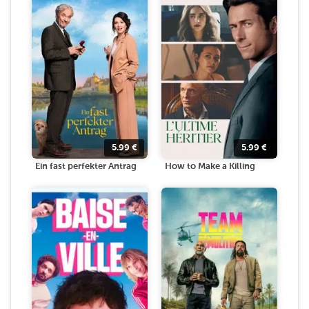
5.99
€
5.99
€
Ein fast perfekter Antrag
How to Make a Killing