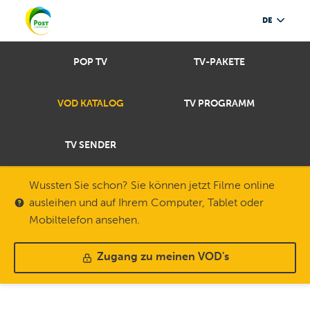
DE
POP TV
TV-PAKETE
VOD KATALOG
TV PROGRAMM
TV SENDER
Wussten Sie schon? Sie können jetzt Filme online
ausleihen und auf Ihrem Computer, Tablet oder
Mobiltelefon ansehen.
Zugang zu meinen VOD's