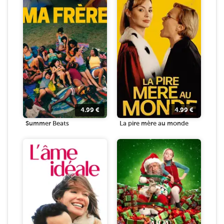
4.99
€
4.99
€
Summer Beats
La pire mère au monde