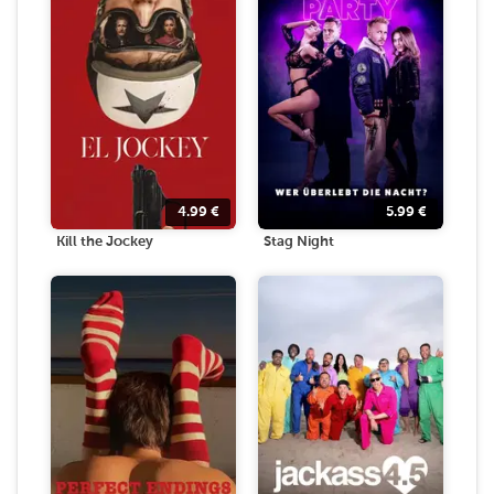
4.99
€
5.99
€
Kill the Jockey
Stag Night