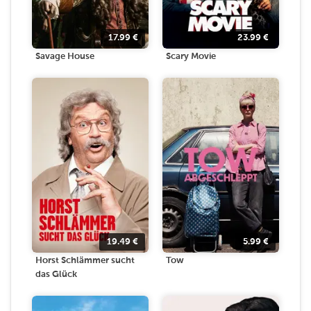
17.99
€
23.99
€
Savage House
Scary Movie
19.49
€
5.99
€
Horst Schlämmer sucht
Tow
das Glück