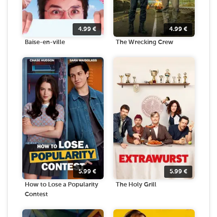
4.99
€
4.99
€
Baise-en-ville
The Wrecking Crew
5.99
€
5.99
€
How to Lose a Popularity
The Holy Grill
Contest