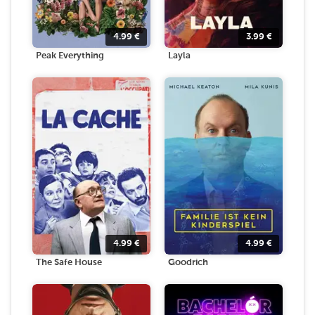
4.99
€
3.99
€
Peak Everything
Layla
4.99
€
4.99
€
The Safe House
Goodrich