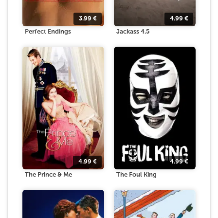
3.99
€
4.99
€
Perfect Endings
Jackass 4.5
4.99
€
4.99
€
The Prince & Me
The Foul King