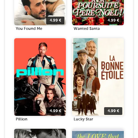
4.99
€
4.99
€
You Found Me
Wanted Santa
4.99
€
4.99
€
Pillion
Lucky Star