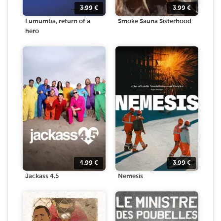
3.99
€
3.99
€
Lumumba, return of a
Smoke Sauna Sisterhood
hero
4.99
€
3.99
€
Jackass 4.5
Nemesis