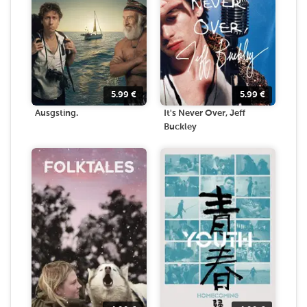
5.99
€
5.99
€
Ausgsting.
It's Never Over, Jeff
Buckley