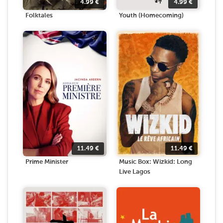
4.99
€
4.99
€
Folktales
Youth (Homecoming)
11.49
€
11.49
€
Prime Minister
Music Box: Wizkid: Long
Live Lagos