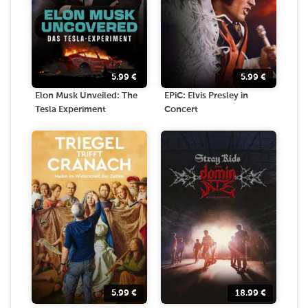
5.99
€
5.99
€
Elon Musk Unveiled: The
EPiC: Elvis Presley in
Tesla Experiment
Concert
5.99
€
18.99
€