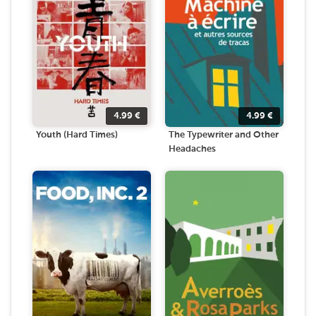
4.99
€
4.99
€
Youth (Hard Times)
The Typewriter and Other
Headaches