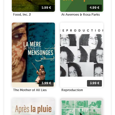
5.99
€
4.99
€
Food, Inc. 2
At Averroes & Rosa Parks
3.99
€
3.99
€
The Mother of All Lies
Reproduction