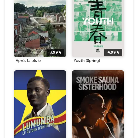
3.99
€
4.99
€
Après la pluie
Youth (Spring)