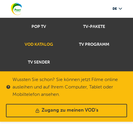
DE
POP TV
TV-PAKETE
VOD KATALOG
TV PROGRAMM
TV SENDER
Wussten Sie schon? Sie können jetzt Filme online
ausleihen und auf Ihrem Computer, Tablet oder
Mobiltelefon ansehen.
Zugang zu meinen VOD's