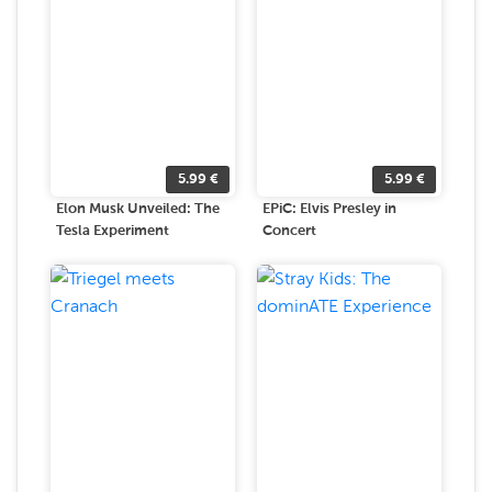
5.99
€
5.99
€
Elon Musk Unveiled: The
EPiC: Elvis Presley in
Tesla Experiment
Concert