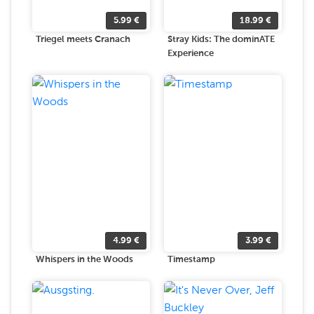
5.99
€
18.99
€
Triegel meets Cranach
Stray Kids: The dominATE
Experience
4.99
€
3.99
€
Whispers in the Woods
Timestamp