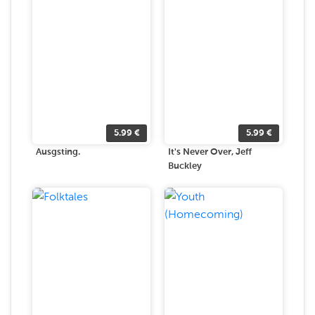
5.99
€
5.99
€
Ausgsting.
It's Never Over, Jeff
Buckley