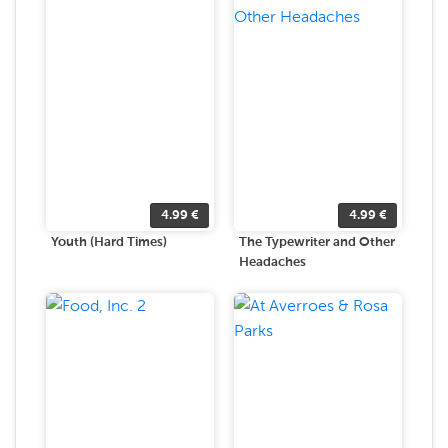
4.99
€
4.99
€
Youth (Hard Times)
The Typewriter and Other
Headaches