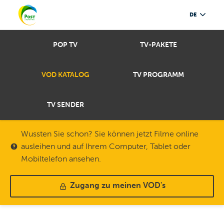
DE
POP TV
TV-PAKETE
VOD KATALOG
TV PROGRAMM
TV SENDER
Wussten Sie schon? Sie können jetzt Filme online
ausleihen und auf Ihrem Computer, Tablet oder
Mobiltelefon ansehen.
Zugang zu meinen VOD's