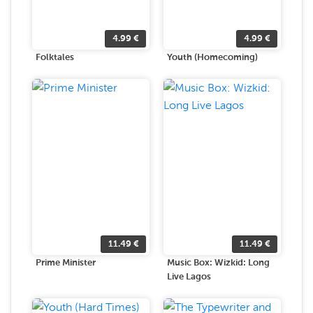
4.99
€
4.99
€
Folktales
Youth (Homecoming)
11.49
€
11.49
€
Prime Minister
Music Box: Wizkid: Long
Live Lagos