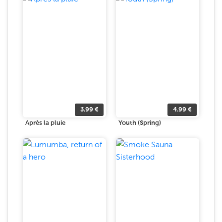
3.99
€
4.99
€
Après la pluie
Youth (Spring)