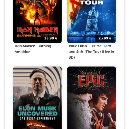
18.99
€
23.99
€
Iron Maiden: Burning
Billie Eilish - Hit Me Hard
Ambition
and Soft: The Tour (Live in
3D)