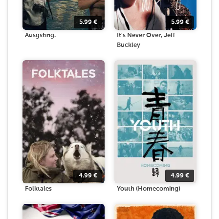
5.99
€
5.99
€
Ausgsting.
It's Never Over, Jeff
Buckley
4.99
€
4.99
€
Folktales
Youth (Homecoming)