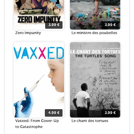
3.99
€
3.99
€
Zero Impunity
Le ministre des poubelles
4.99
€
3.99
€
Vaxxed: From Cover-Up
Le chant des tortues
to Catastrophe