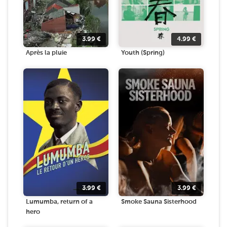
3.99
€
4.99
€
Après la pluie
Youth (Spring)
3.99
€
3.99
€
Lumumba, return of a
Smoke Sauna Sisterhood
hero