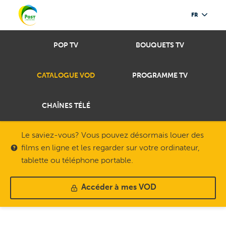
FR
POP TV
BOUQUETS TV
CATALOGUE VOD
PROGRAMME TV
CHAÎNES TÉLÉ
Le saviez-vous? Vous pouvez désormais louer des
films en ligne et les regarder sur votre ordinateur,
tablette ou téléphone portable.
Accéder à mes VOD