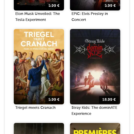
5.99
€
5.99
€
Elon Musk Unveiled: The
EPiC: Elvis Presley in
Tesla Experiment
Concert
5.99
€
18.99
€
Triegel meets Cranach
Stray Kids: The dominATE
Experience