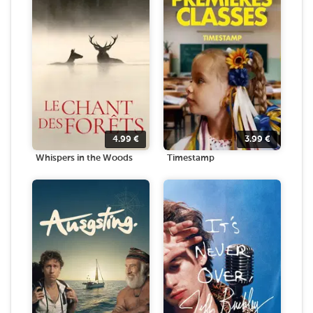
4.99
€
3.99
€
Whispers in the Woods
Timestamp