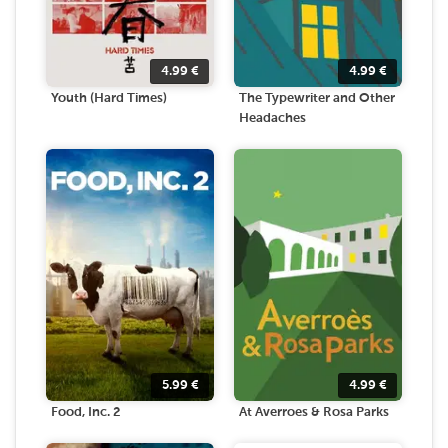
4.99
€
4.99
€
Youth (Hard Times)
The Typewriter and Other
Headaches
5.99
€
4.99
€
Food, Inc. 2
At Averroes & Rosa Parks