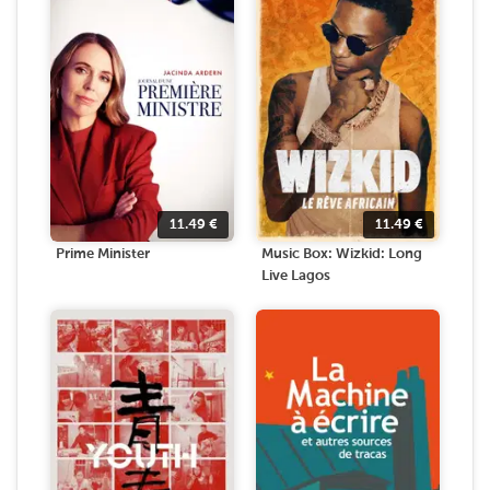
11.49
€
11.49
€
Prime Minister
Music Box: Wizkid: Long
Live Lagos