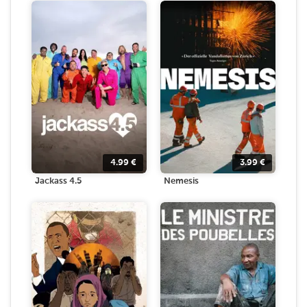
4.99
€
3.99
€
Jackass 4.5
Nemesis