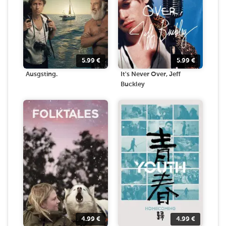
5.99
€
5.99
€
Ausgsting.
It's Never Over, Jeff
Buckley
4.99
€
4.99
€