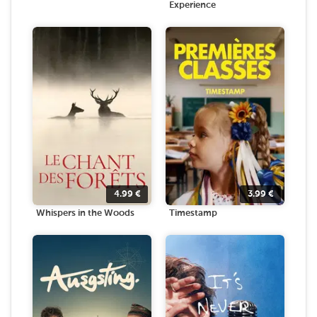
Experience
4.99
€
3.99
€
Whispers in the Woods
Timestamp