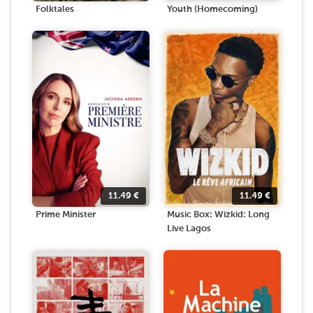
Folktales
Youth (Homecoming)
11.49
€
11.49
€
Prime Minister
Music Box: Wizkid: Long
Live Lagos