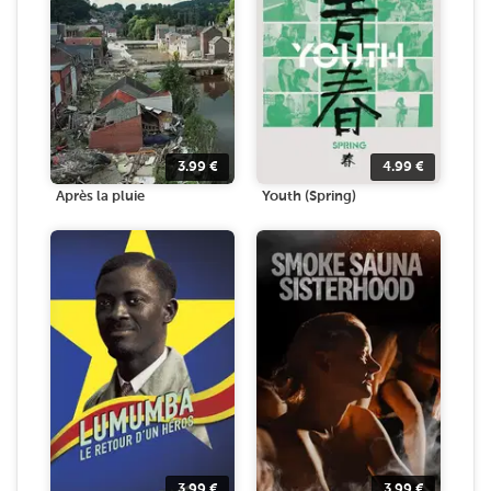
3.99
€
4.99
€
Après la pluie
Youth (Spring)
3.99
€
3.99
€