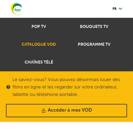
FR
POP TV
BOUQUETS TV
CATALOGUE VOD
PROGRAMME TV
CHAÎNES TÉLÉ
Le saviez-vous? Vous pouvez désormais louer des
films en ligne et les regarder sur votre ordinateur,
tablette ou téléphone portable.
Accéder à mes VOD