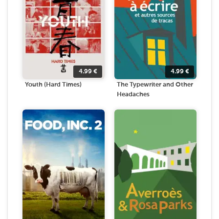
4.99
€
4.99
€
Youth (Hard Times)
The Typewriter and Other
Headaches