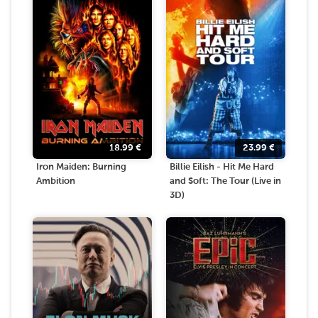
18.99
€
23.99
€
Iron Maiden: Burning
Billie Eilish - Hit Me Hard
Ambition
and Soft: The Tour (Live in
3D)