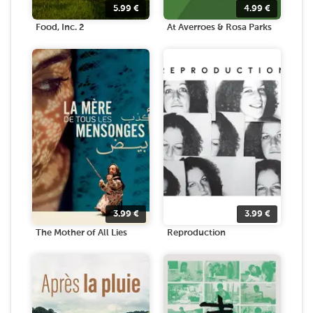
5.99
€
4.99
€
Food, Inc. 2
At Averroes & Rosa Parks
3.99
€
3.99
€
The Mother of All Lies
Reproduction