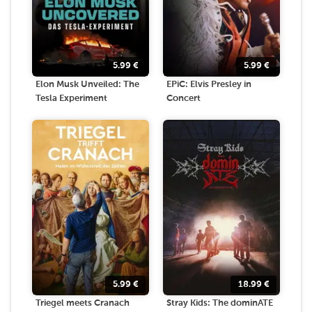
5.99
€
5.99
€
Elon Musk Unveiled: The
EPiC: Elvis Presley in
Tesla Experiment
Concert
5.99
€
18.99
€
Triegel meets Cranach
Stray Kids: The dominATE