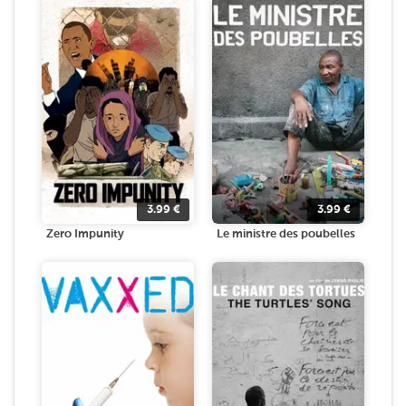
3.99
€
3.99
€
Zero Impunity
Le ministre des poubelles