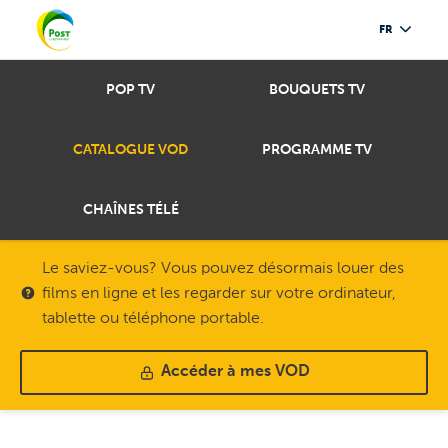
FR
POP TV
BOUQUETS TV
CATALOGUE VOD
PROGRAMME TV
CHAÎNES TÉLÉ
Le saviez-vous? Vous pouvez désormais louer des
films en ligne et les regarder sur votre ordinateur,
tablette ou téléphone portable.
Accéder à mes VOD