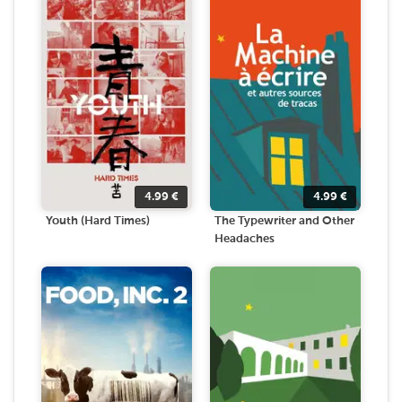
4.99
€
4.99
€
Youth (Hard Times)
The Typewriter and Other
Headaches