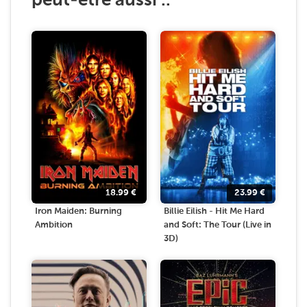
peut-être aussi ..
18.99
€
23.99
€
Iron Maiden: Burning
Billie Eilish - Hit Me Hard
Ambition
and Soft: The Tour (Live in
3D)