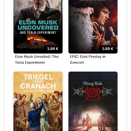
5.99
€
5.99
€
Elon Musk Unveiled: The
EPiC: Elvis Presley in
Tesla Experiment
Concert