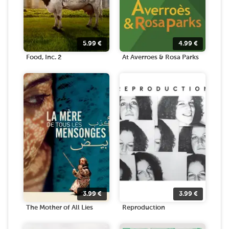
5.99
€
4.99
€
Food, Inc. 2
At Averroes & Rosa Parks
3.99
€
3.99
€
The Mother of All Lies
Reproduction