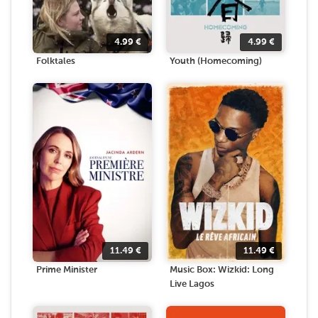
4.99
€
4.99
€
Folktales
Youth (Homecoming)
11.49
€
11.49
€
Prime Minister
Music Box: Wizkid: Long
Live Lagos