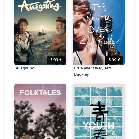
5.99
€
5.99
€
Ausgsting.
It's Never Over, Jeff
Buckley