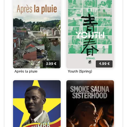
3.99
€
4.99
€
Après la pluie
Youth (Spring)