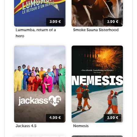
3.99
€
3.99
€
Lumumba, return of a
Smoke Sauna Sisterhood
hero
4.99
€
3.99
€
Jackass 4.5
Nemesis