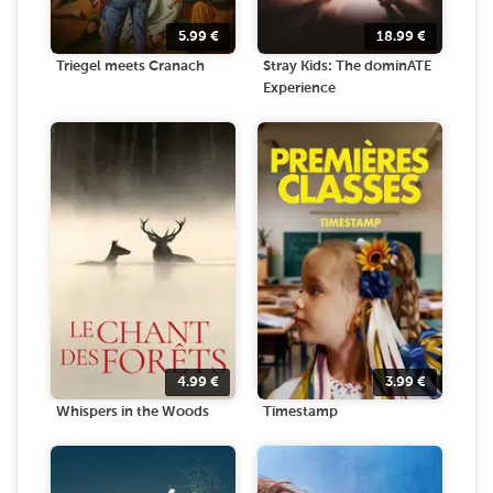
5.99
€
18.99
€
Triegel meets Cranach
Stray Kids: The dominATE
Experience
4.99
€
3.99
€
Whispers in the Woods
Timestamp