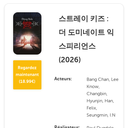
스트레이 키즈 :
더 도미네이트 익
스피리언스
(
2026
)
Regardez
maintenant
Bang Chan, Lee
Acteurs
(
18.99
€)
Know,
Changbin,
Hyunjin, Han,
Felix,
Seungmin, I.N
Paul Dugdale,
Réalisateur