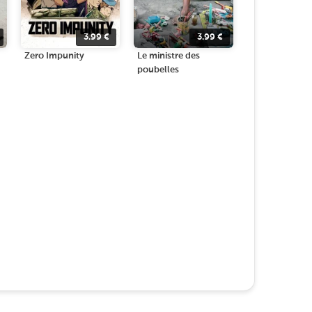
3.99
€
3.99
€
Zero Impunity
Le ministre des
poubelles