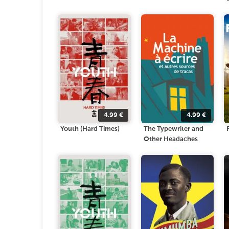
4.99
€
4.99
€
Youth (Hard Times)
The Typewriter and
Other Headaches