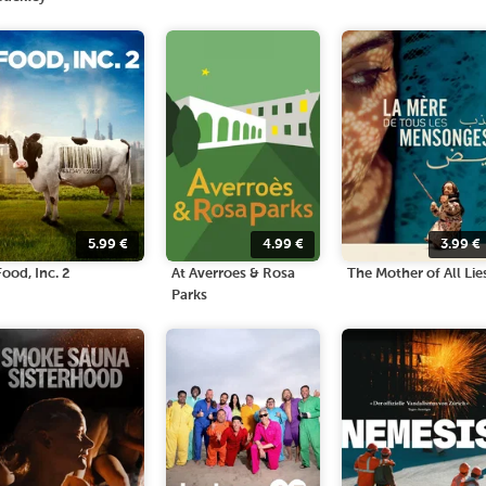
5.99
€
4.99
€
3.99
€
Food, Inc. 2
At Averroes & Rosa
The Mother of All Lie
Parks