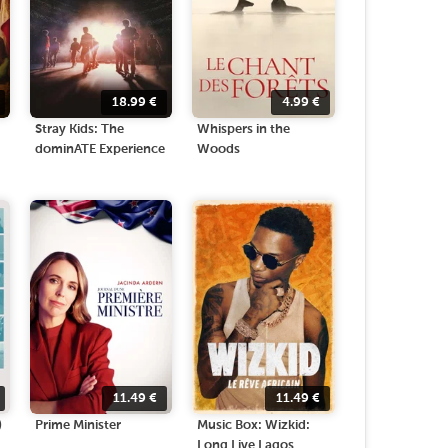
18.99
€
4.99
€
Stray Kids: The
Whispers in the
dominATE Experience
Woods
11.49
€
11.49
€
)
Prime Minister
Music Box: Wizkid:
Long Live Lagos