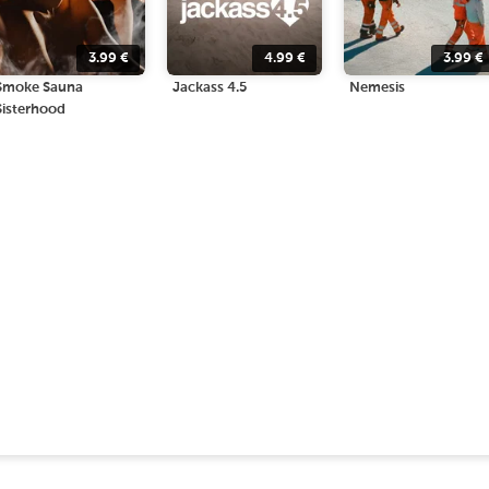
3.99
€
4.99
€
3.99
€
Smoke Sauna
Jackass 4.5
Nemesis
Sisterhood