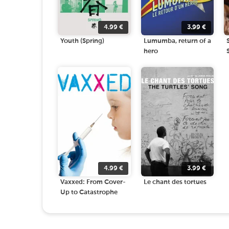
4.99
€
3.99
€
Youth (Spring)
Lumumba, return of a
hero
4.99
€
3.99
€
Vaxxed: From Cover-
Le chant des tortues
Up to Catastrophe