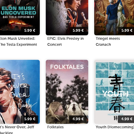
5.99
€
5.99
€
5.99
€
Elon Musk Unveiled:
EPiC: Elvis Presley in
Triegel meets
The Tesla Experiment
Concert
Cranach
5.99
€
4.99
€
4.99
€
It's Never Over, Jeff
Folktales
Youth (Homecoming
Buckley