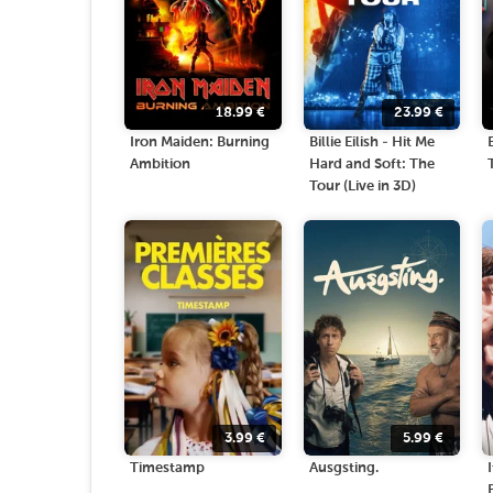
18.99
€
23.99
€
Iron Maiden: Burning
Billie Eilish - Hit Me
Ambition
Hard and Soft: The
Tour (Live in 3D)
3.99
€
5.99
€
Timestamp
Ausgsting.