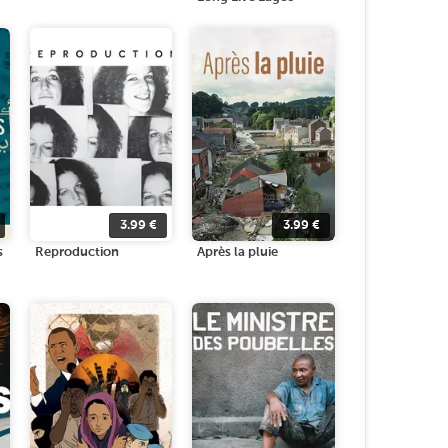
3.99
€
3.99
€
s
Reproduction
Après la pluie