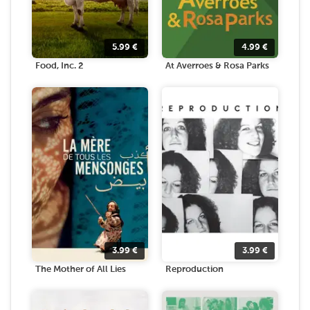
5.99
€
4.99
€
Food, Inc. 2
At Averroes & Rosa Parks
3.99
€
3.99
€
The Mother of All Lies
Reproduction