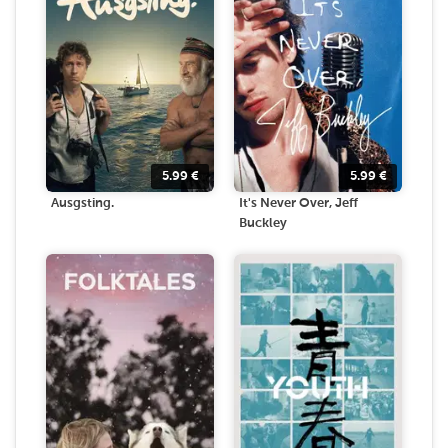
5.99
€
5.99
€
Ausgsting.
It's Never Over, Jeff
Buckley