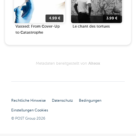
4.99
€
3.99
€
Vaxxed: From Cover-Up
Le chant des tortues
to Catastrophe
Metadaten bereitgestellt von
Alteox
Rechtliche Hinweise
Datenschutz
Bedingungen
Einstellungen Cookies
© POST Group
2026