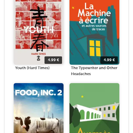
4.99
€
4.99
€
Youth (Hard Times)
The Typewriter and Other
Headaches