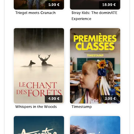
5.99
€
18.99
€
Triegel meets Cranach
Stray Kids: The dominATE
Experience
4.99
€
3.99
€
Whispers in the Woods
Timestamp