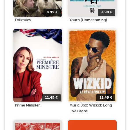
4.99
€
4.99
€
Folktales
Youth (Homecoming)
11.49
€
11.49
€
Prime Minister
Music Box: Wizkid: Long
Live Lagos