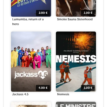
3.99
€
3.99
€
Lumumba, return of a
Smoke Sauna Sisterhood
hero
4.99
€
3.99
€
Jackass 4.5
Nemesis