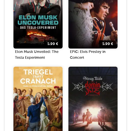
5.99
€
5.99
€
Elon Musk Unveiled: The
EPiC: Elvis Presley in
Tesla Experiment
Concert