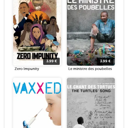
3.99
€
3.99
€
Zero Impunity
Le ministre des poubelles