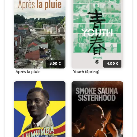
3.99
€
4.99
€
Après la pluie
Youth (Spring)