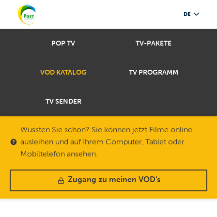
DE
POP TV
TV-PAKETE
VOD KATALOG
TV PROGRAMM
TV SENDER
Wussten Sie schon? Sie können jetzt Filme online
ausleihen und auf Ihrem Computer, Tablet oder
Mobiltelefon ansehen.
Zugang zu meinen VOD's