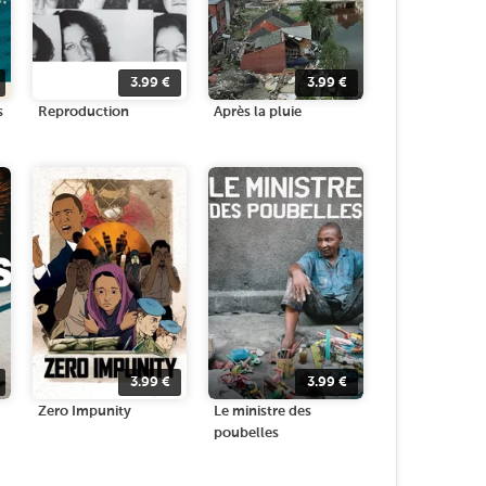
3.99
€
3.99
€
s
Reproduction
Après la pluie
3.99
€
3.99
€
Zero Impunity
Le ministre des
poubelles