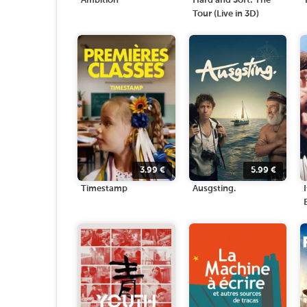
Ambition
Hard and Soft: The
Tour (Live in 3D)
3.99
€
5.99
€
Timestamp
Ausgsting.