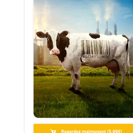
Regardez maintenant
(
5.99
€)