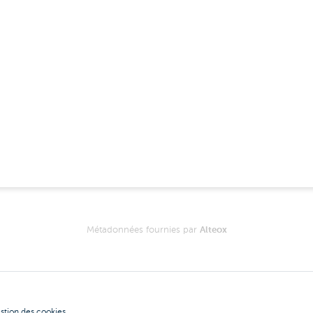
Métadonnées fournies par
Alteox
stion des cookies