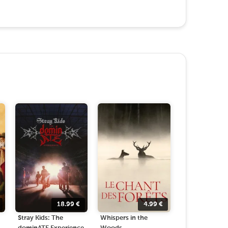
18.99
€
4.99
€
Stray Kids: The
Whispers in the