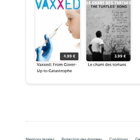
4.99
€
3.99
€
Vaxxed: From Cover-
Le chant des tortues
Up to Catastrophe
Mentions légales
Protection des données
Conditions
Ge