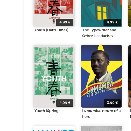
4.99
€
4.99
€
Youth (Hard Times)
The Typewriter and
Other Headaches
4.99
€
3.99
€
Youth (Spring)
Lumumba, return of a
hero