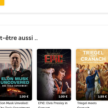
-être aussi ..
5.99
€
5.99
€
5.99
€
Elon Musk Unveiled:
EPiC: Elvis Presley in
Triegel meets