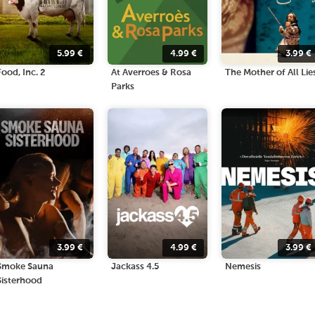
5.99
€
4.99
€
3.99
€
Food, Inc. 2
At Averroes & Rosa
The Mother of All Lie
Parks
3.99
€
4.99
€
3.99
€
Smoke Sauna
Jackass 4.5
Nemesis
Sisterhood