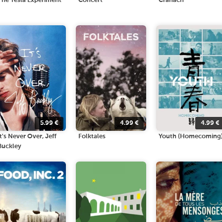
The Tesla Experiment
Concert
Cranach
5.99
€
4.99
€
4.99
€
It's Never Over, Jeff
Folktales
Youth (Homecoming
Buckley