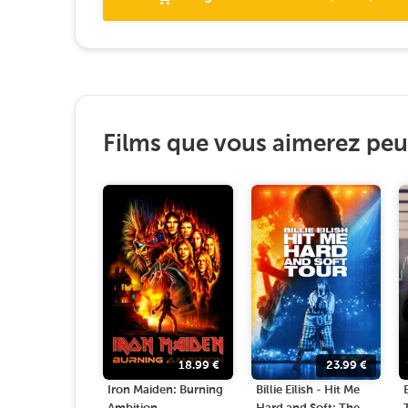
Films que vous aimerez peut
18.99
€
23.99
€
Iron Maiden: Burning
Billie Eilish - Hit Me