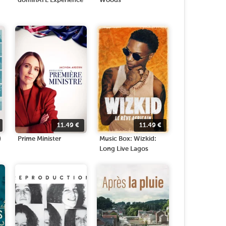
dominATE Experience
Woods
11.49
€
11.49
€
)
Prime Minister
Music Box: Wizkid:
Long Live Lagos