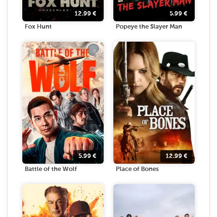
12.99
€
5.99
€
Fox Hunt
Popeye the Slayer Man
5.99
€
12.99
€
Battle of the Wolf
Place of Bones