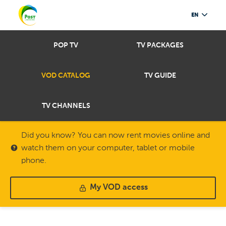
EN
POP TV
TV PACKAGES
VOD CATALOG
TV GUIDE
TV CHANNELS
Did you know? You can now rent movies online and
watch them on your computer, tablet or mobile
phone.
My VOD access