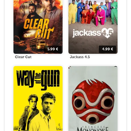
5.99
€
4.99
€
Clear Cut
Jackass 4.5