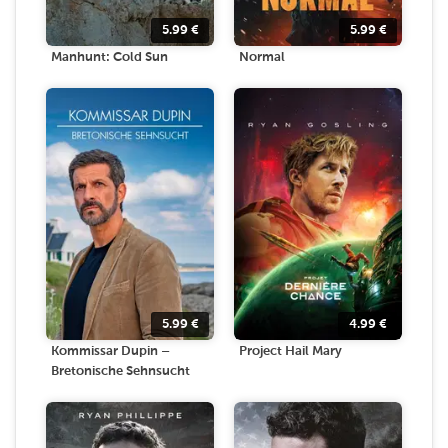
5.99
€
5.99
€
Manhunt: Cold Sun
Normal
5.99
€
4.99
€
Kommissar Dupin –
Project Hail Mary
Bretonische Sehnsucht