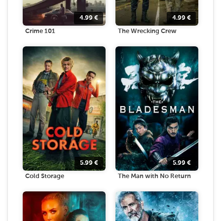
4.99
€
4.99
€
Crime 101
The Wrecking Crew
5.99
€
5.99
€
Cold Storage
The Man with No Return