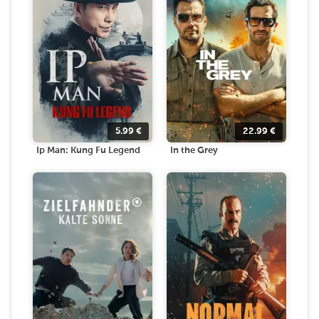
5.99
€
22.99
€
Ip Man: Kung Fu Legend
In the Grey