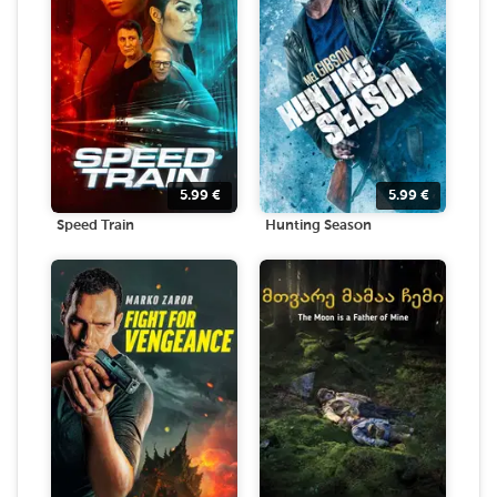
5.99
€
5.99
€
Speed Train
Hunting Season