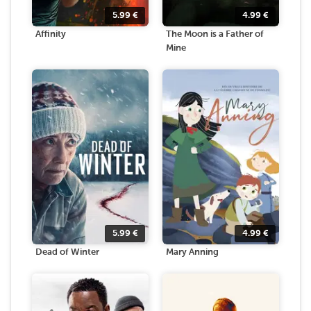
5.99
€
4.99
€
Affinity
The Moon is a Father of
Mine
5.99
€
4.99
€
Dead of Winter
Mary Anning