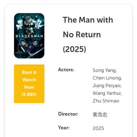
The Man with
No Return
(
2025
)
Song Yang,
Actors
Rent &
Chen Linong,
Watch
Jiang Peiyao,
Now
Wang Yanhui,
(
5.99
€)
Zhu Shimao
黄浩忠
Director
2025
Year