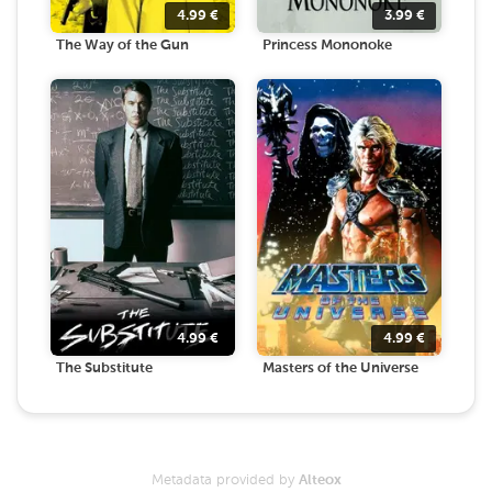
4.99
€
3.99
€
The Way of the Gun
Princess Mononoke
4.99
€
4.99
€
The Substitute
Masters of the Universe
Metadata provided by
Alteox