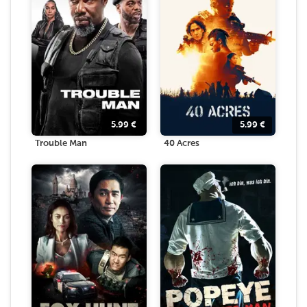
5.99
€
5.99
€
Trouble Man
40 Acres