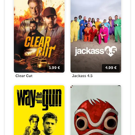
5.99
€
4.99
€
Clear Cut
Jackass 4.5