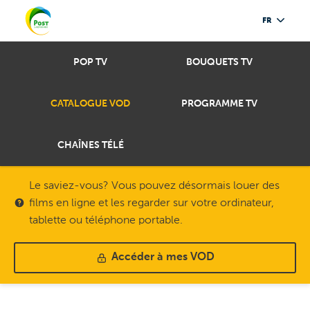
FR
POP TV
BOUQUETS TV
CATALOGUE VOD
PROGRAMME TV
CHAÎNES TÉLÉ
Le saviez-vous? Vous pouvez désormais louer des
films en ligne et les regarder sur votre ordinateur,
tablette ou téléphone portable.
Accéder à mes VOD