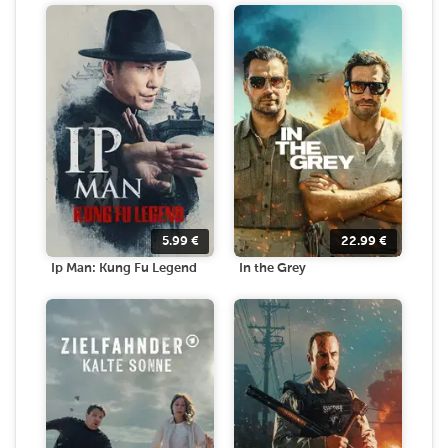
5.99
€
22.99
€
Ip Man: Kung Fu Legend
In the Grey