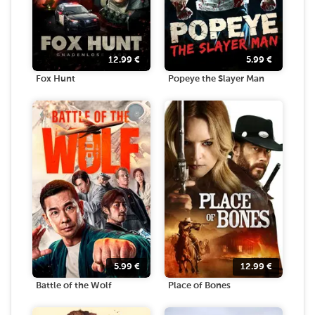
12.99
€
5.99
€
Fox Hunt
Popeye the Slayer Man
5.99
€
12.99
€
Battle of the Wolf
Place of Bones