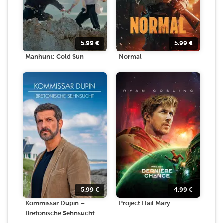
5.99
€
5.99
€
Manhunt: Cold Sun
Normal
5.99
€
4.99
€
Kommissar Dupin –
Project Hail Mary
Bretonische Sehnsucht