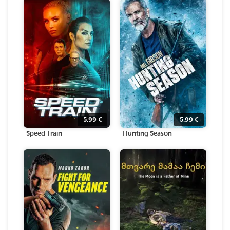
5.99
€
5.99
€
Speed Train
Hunting Season