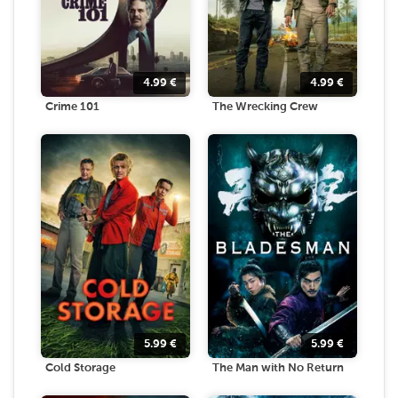
4.99
€
4.99
€
Crime 101
The Wrecking Crew
5.99
€
5.99
€
Cold Storage
The Man with No Return