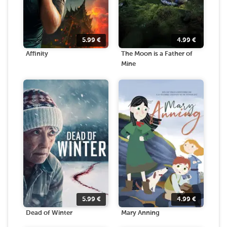
5.99
€
4.99
€
Affinity
The Moon is a Father of
Mine
5.99
€
4.99
€
Dead of Winter
Mary Anning