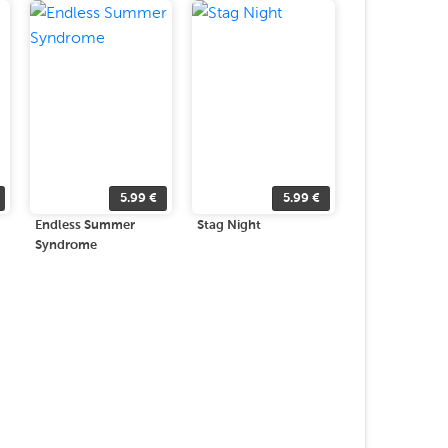
5.99
€
5.99
€
Endless Summer
Stag Night
Syndrome