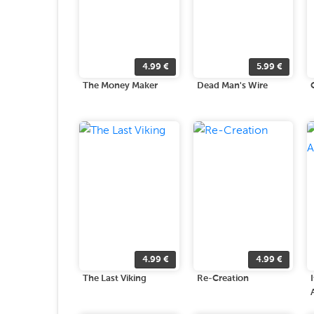
4.99
€
5.99
€
The Money Maker
Dead Man's Wire
4.99
€
4.99
€
The Last Viking
Re-Creation