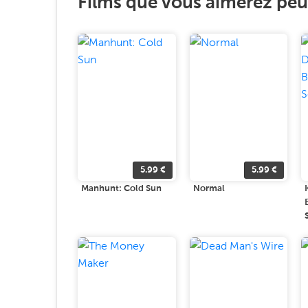
Films que vous aimerez peut
5.99
€
5.99
€
Manhunt: Cold Sun
Normal