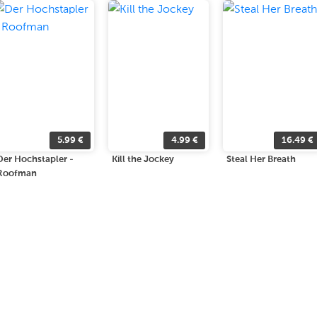
5.99
€
4.99
€
16.49
€
Der Hochstapler -
Kill the Jockey
Steal Her Breath
Roofman