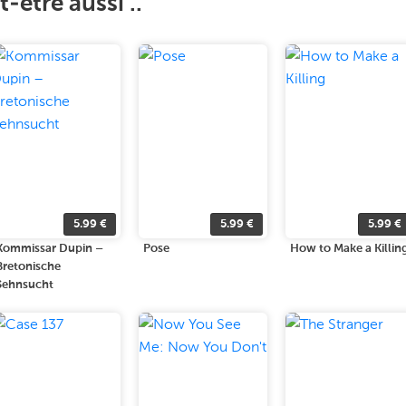
-être aussi ..
5.99
€
5.99
€
5.99
€
Kommissar Dupin –
Pose
How to Make a Killin
Bretonische
Sehnsucht