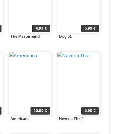
4.99
€
5.99
€
The Mastermind
Dog 51
15.99
€
5.99
€
Americana
Never a Thief