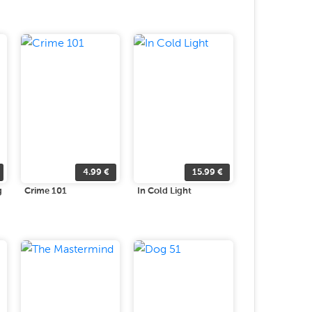
4.99
€
15.99
€
g
Crime 101
In Cold Light