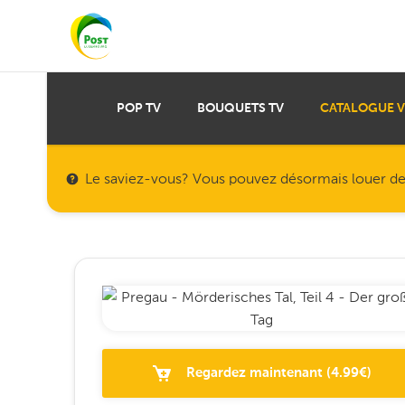
POP TV
BOUQUETS TV
CATALOGUE 
Le saviez-vous? Vous pouvez désormais louer des f
Regardez maintenant
(
4.99
€)