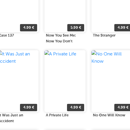
4.99
€
5.99
€
4.99
€
Case 137
Now You See Me:
The Stranger
Now You Don't
4.99
€
4.99
€
4.99
€
It Was Just an
A Private Life
No One Will Know
Accident