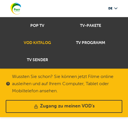
DE
POP TV
TV-PAKETE
VOD KATALOG
TV PROGRAMM
TV SENDER
Wussten Sie schon? Sie können jetzt Filme online
ausleihen und auf Ihrem Computer, Tablet oder
Mobiltelefon ansehen.
Zugang zu meinen VOD's