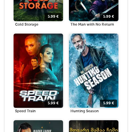
5.99
€
5.99
€
Cold Storage
The Man with No Return
5.99
€
5.99
€
Speed Train
Hunting Season