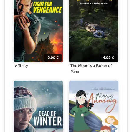
5.99
€
4.99
€
Affinity
The Moon is a Father of
Mine