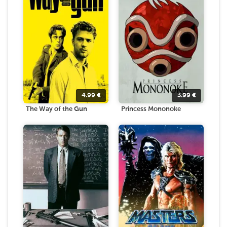
4.99
€
3.99
€
The Way of the Gun
Princess Mononoke