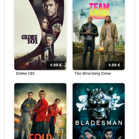
4.99
€
4.99
€
Crime 101
The Wrecking Crew