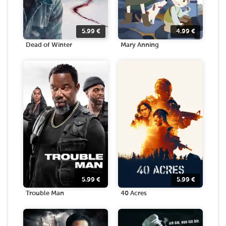
5.99
€
4.99
€
Dead of Winter
Mary Anning
5.99
€
5.99
€
Trouble Man
40 Acres