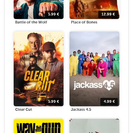
5.99
€
12.99
€
Battle of the Wolf
Place of Bones
5.99
€
4.99
€
Clear Cut
Jackass 4.5