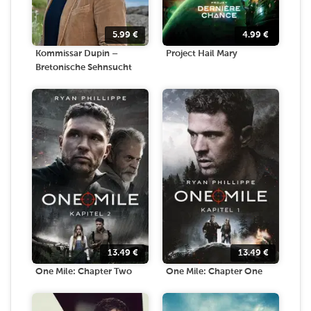
5.99
€
4.99
€
Kommissar Dupin –
Project Hail Mary
Bretonische Sehnsucht
13.49
€
13.49
€
One Mile: Chapter Two
One Mile: Chapter One