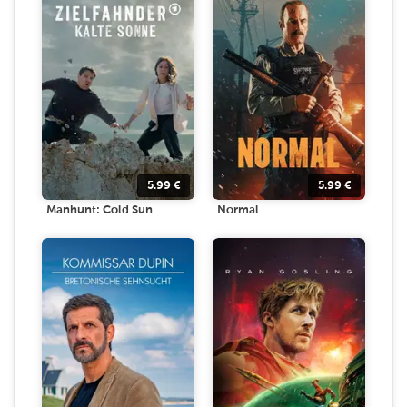
5.99
€
5.99
€
Manhunt: Cold Sun
Normal