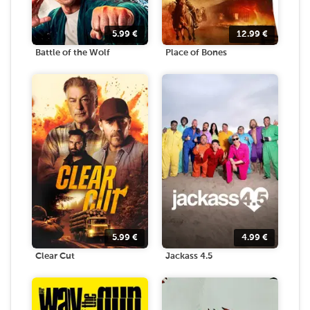
5.99
€
12.99
€
Battle of the Wolf
Place of Bones
5.99
€
4.99
€
Clear Cut
Jackass 4.5