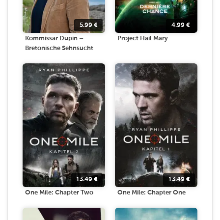
5.99
€
4.99
€
Kommissar Dupin –
Project Hail Mary
Bretonische Sehnsucht
13.49
€
13.49
€
One Mile: Chapter Two
One Mile: Chapter One