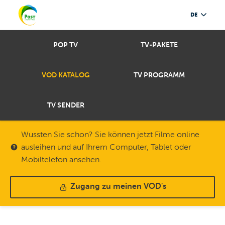
DE
POP TV
TV-PAKETE
VOD KATALOG
TV PROGRAMM
TV SENDER
Wussten Sie schon? Sie können jetzt Filme online
ausleihen und auf Ihrem Computer, Tablet oder
Mobiltelefon ansehen.
Zugang zu meinen VOD's