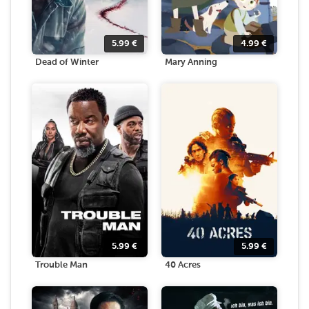
5.99
€
4.99
€
Dead of Winter
Mary Anning
5.99
€
5.99
€
Trouble Man
40 Acres