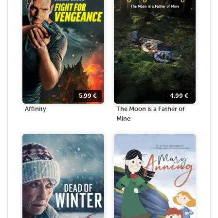
5.99
€
4.99
€
Affinity
The Moon is a Father of
Mine