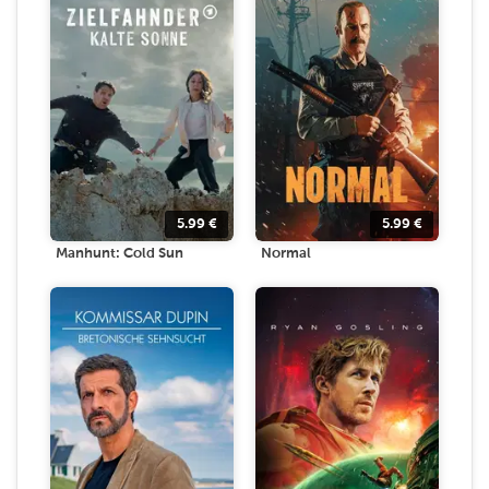
5.99
€
5.99
€
Manhunt: Cold Sun
Normal