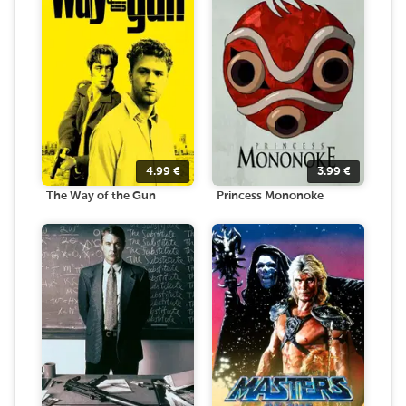
4.99
€
3.99
€
The Way of the Gun
Princess Mononoke