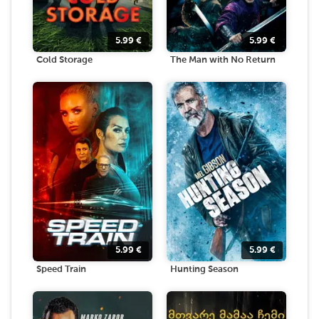
5.99
€
5.99
€
Cold Storage
The Man with No Return
5.99
€
5.99
€
Speed Train
Hunting Season