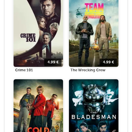
4.99
€
4.99
€
Crime 101
The Wrecking Crew