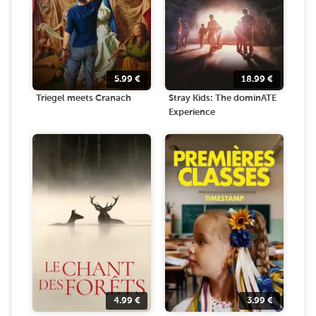
5.99
€
18.99
€
Triegel meets Cranach
Stray Kids: The dominATE
Experience
4.99
€
3.99
€