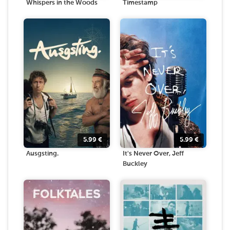
Whispers in the Woods
Timestamp
5.99
€
5.99
€
Ausgsting.
It's Never Over, Jeff
Buckley