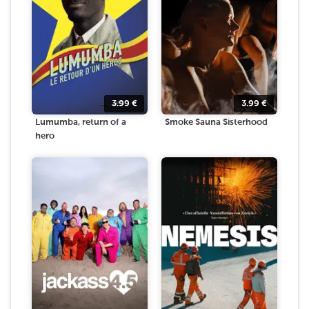
3.99
€
3.99
€
Lumumba, return of a
Smoke Sauna Sisterhood
hero