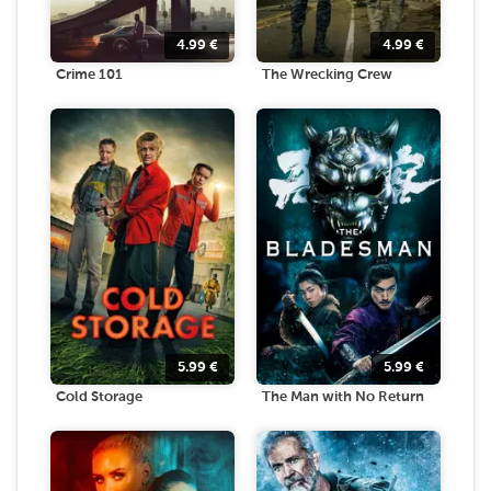
4.99
€
4.99
€
Crime 101
The Wrecking Crew
5.99
€
5.99
€
Cold Storage
The Man with No Return