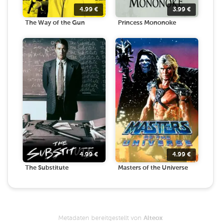
4.99
€
3.99
€
The Way of the Gun
Princess Mononoke
4.99
€
4.99
€
The Substitute
Masters of the Universe
Metadaten bereitgestellt von
Alteox