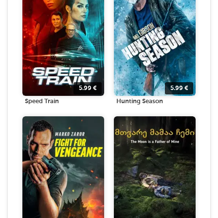
5.99
€
5.99
€
Speed Train
Hunting Season