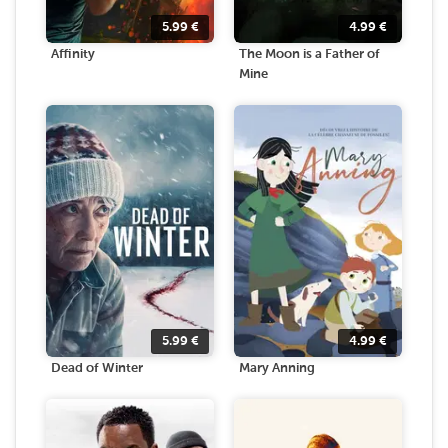
5.99
€
4.99
€
Affinity
The Moon is a Father of
Mine
5.99
€
4.99
€
Dead of Winter
Mary Anning