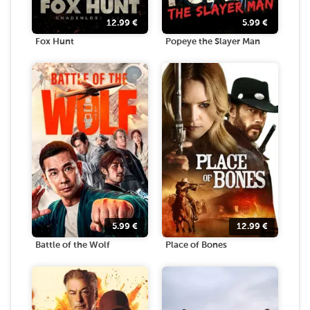
12.99
€
5.99
€
Fox Hunt
Popeye the Slayer Man
5.99
€
12.99
€
Battle of the Wolf
Place of Bones