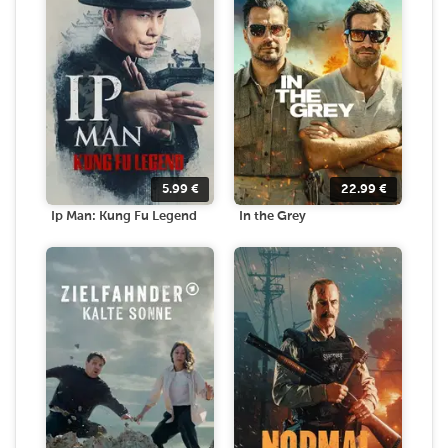
5.99
€
22.99
€
Ip Man: Kung Fu Legend
In the Grey