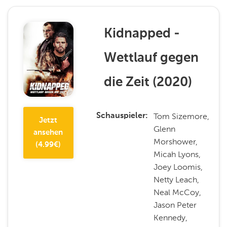
Kidnapped -
Wettlauf gegen
die Zeit
(
2020
)
Tom Sizemore,
Schauspieler
Jetzt
Glenn
ansehen
Morshower,
(
4.99
€)
Micah Lyons,
Joey Loomis,
Netty Leach,
Neal McCoy,
Jason Peter
Kennedy,