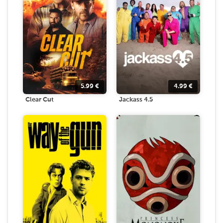
5.99
€
4.99
€
Clear Cut
Jackass 4.5