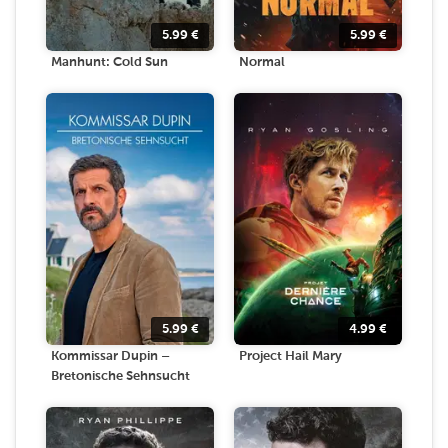
5.99
€
5.99
€
Manhunt: Cold Sun
Normal
5.99
€
4.99
€
Kommissar Dupin –
Project Hail Mary
Bretonische Sehnsucht