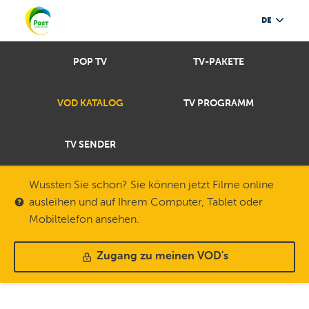
DE
POP TV
TV-PAKETE
VOD KATALOG
TV PROGRAMM
TV SENDER
Wussten Sie schon? Sie können jetzt Filme online
ausleihen und auf Ihrem Computer, Tablet oder
Mobiltelefon ansehen.
Zugang zu meinen VOD's