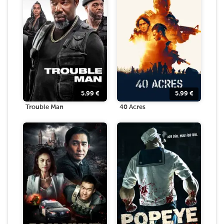
5.99
€
5.99
€
Trouble Man
40 Acres