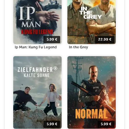
5.99
€
22.99
€
Ip Man: Kung Fu Legend
In the Grey
5.99
€
5.99
€