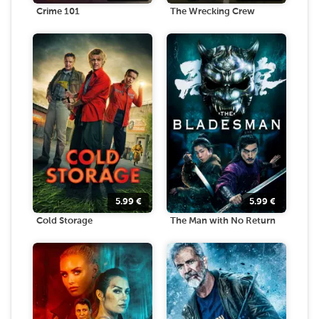
Crime 101
The Wrecking Crew
5.99
€
5.99
€
Cold Storage
The Man with No Return