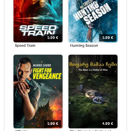
5.99
€
5.99
€
Speed Train
Hunting Season
5.99
€
4.99
€