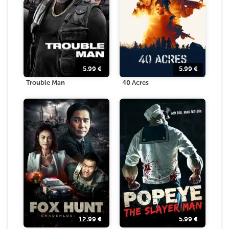
5.99
€
5.99
€
Trouble Man
40 Acres
12.99
€
5.99
€