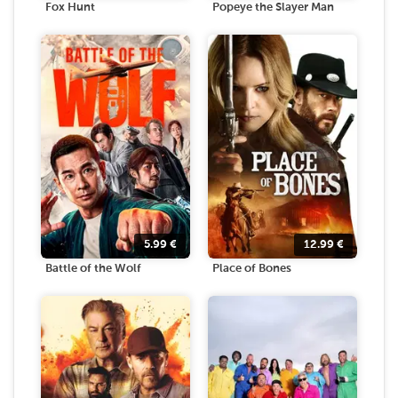
Fox Hunt
Popeye the Slayer Man
5.99
€
12.99
€
Battle of the Wolf
Place of Bones