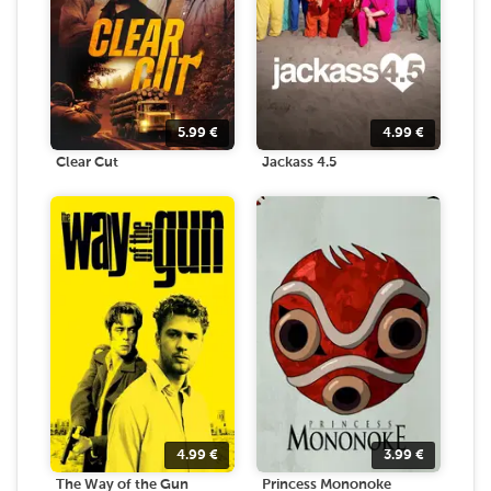
5.99
€
4.99
€
Clear Cut
Jackass 4.5
4.99
€
3.99
€
The Way of the Gun
Princess Mononoke