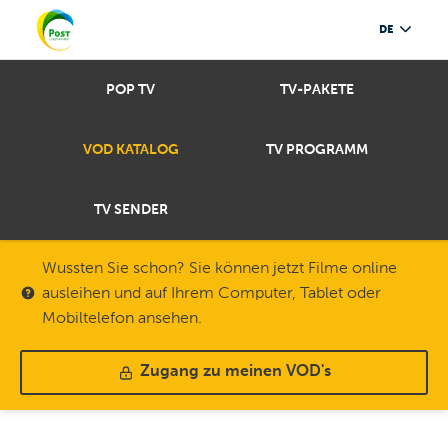
DE
POP TV
TV-PAKETE
VOD KATALOG
TV PROGRAMM
TV SENDER
Wussten Sie schon? Sie können jetzt Filme online
ausleihen und auf Ihrem Computer, Tablet oder
Mobiltelefon ansehen.
Zugang zu meinen VOD's