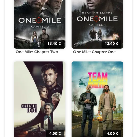
13.49
€
13.49
€
One Mile: Chapter Two
One Mile: Chapter One
4.99
€
4.99
€