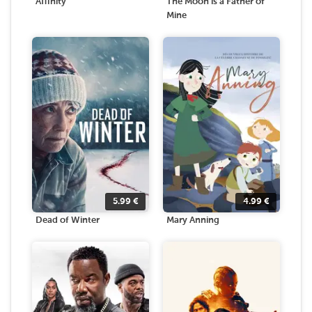
Affinity
The Moon is a Father of
Mine
5.99
€
4.99
€
Dead of Winter
Mary Anning