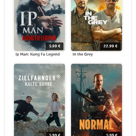
5.99
€
22.99
€
Ip Man: Kung Fu Legend
In the Grey
5.99
€
5.99
€