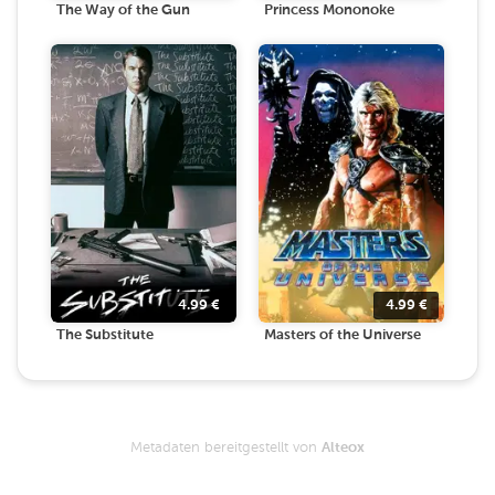
The Way of the Gun
Princess Mononoke
4.99
€
4.99
€
The Substitute
Masters of the Universe
Metadaten bereitgestellt von
Alteox