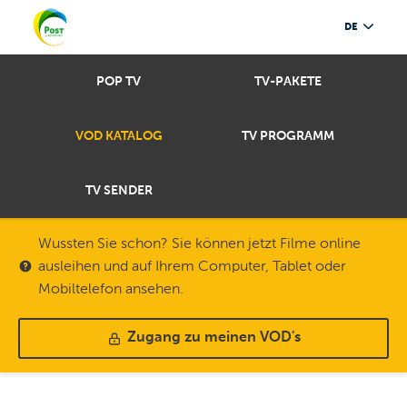
DE
POP TV
TV-PAKETE
VOD KATALOG
TV PROGRAMM
TV SENDER
Wussten Sie schon? Sie können jetzt Filme online
ausleihen und auf Ihrem Computer, Tablet oder
Mobiltelefon ansehen.
Zugang zu meinen VOD's