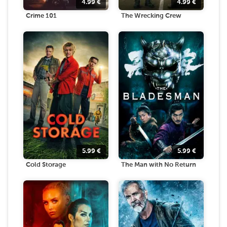
4.99
€
4.99
€
Crime 101
The Wrecking Crew
5.99
€
5.99
€
Cold Storage
The Man with No Return