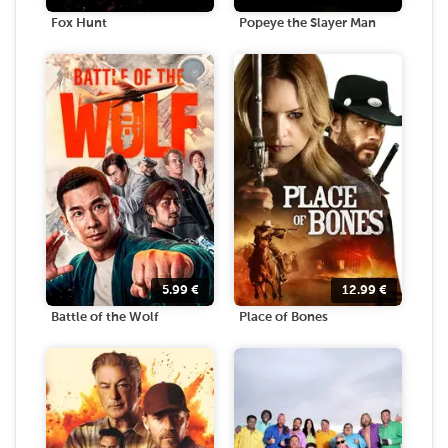
Fox Hunt
Popeye the Slayer Man
5.99
€
12.99
€
Battle of the Wolf
Place of Bones