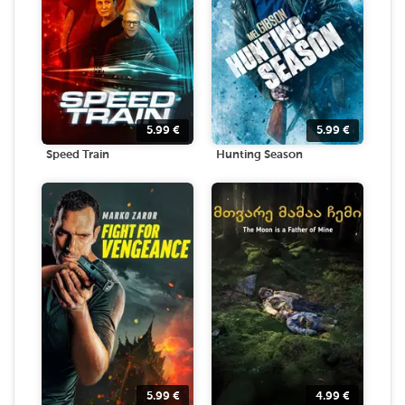
5.99
€
5.99
€
Speed Train
Hunting Season
5.99
€
4.99
€