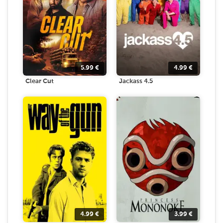
5.99
€
4.99
€
Clear Cut
Jackass 4.5
4.99
€
3.99
€