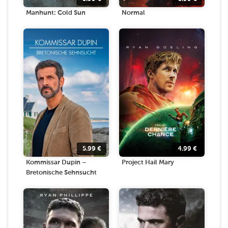
Manhunt: Cold Sun
Normal
5.99
€
4.99
€
Kommissar Dupin –
Project Hail Mary
Bretonische Sehnsucht