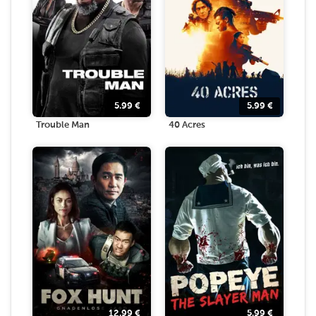
5.99
€
5.99
€
Trouble Man
40 Acres
12.99
€
5.99
€