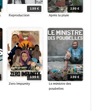
3.99
€
3.99
€
s
Reproduction
Après la pluie
3.99
€
3.99
€
Zero Impunity
Le ministre des
poubelles