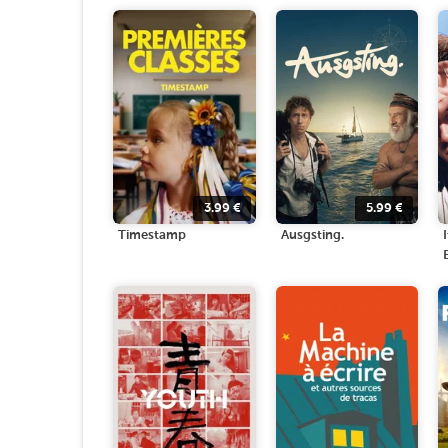
3.99
€
5.99
€
Timestamp
Ausgsting.