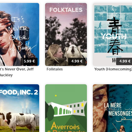
5.99
€
4.99
€
4.99
€
It's Never Over, Jeff
Folktales
Youth (Homecoming
Buckley