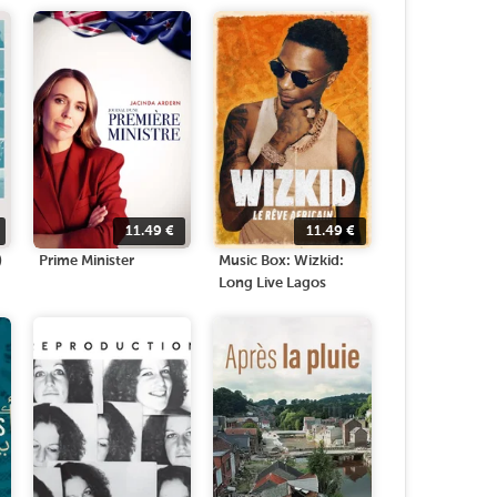
11.49
€
11.49
€
)
Prime Minister
Music Box: Wizkid:
Long Live Lagos