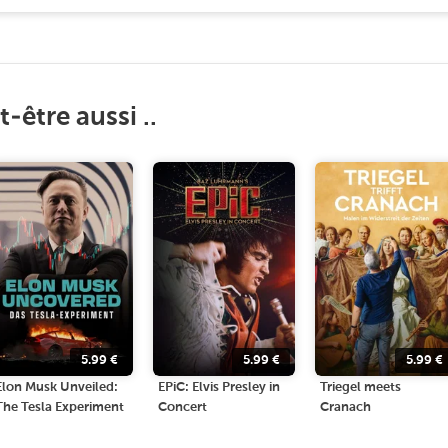
-être aussi ..
5.99
€
5.99
€
5.99
€
Elon Musk Unveiled:
EPiC: Elvis Presley in
Triegel meets
The Tesla Experiment
Concert
Cranach