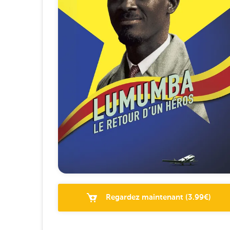
Regardez maintenant
(
3.99
€)