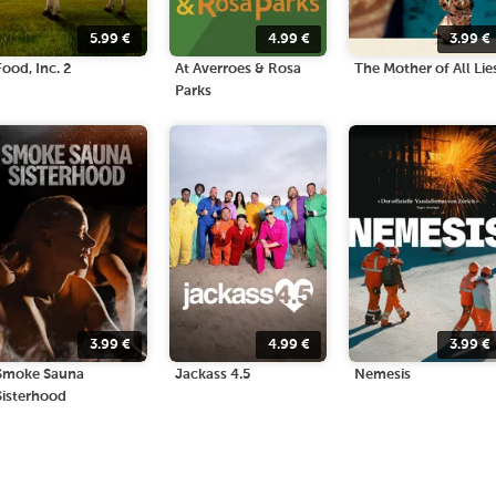
5.99
€
4.99
€
3.99
€
Food, Inc. 2
At Averroes & Rosa
The Mother of All Lie
Parks
3.99
€
4.99
€
3.99
€
Smoke Sauna
Jackass 4.5
Nemesis
Sisterhood