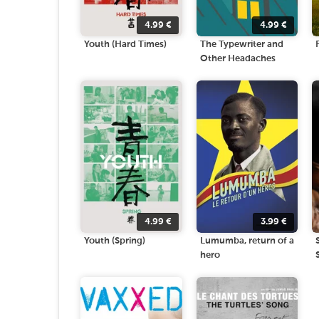
4.99
€
4.99
€
Youth (Hard Times)
The Typewriter and
Other Headaches
4.99
€
3.99
€
Youth (Spring)
Lumumba, return of a
hero