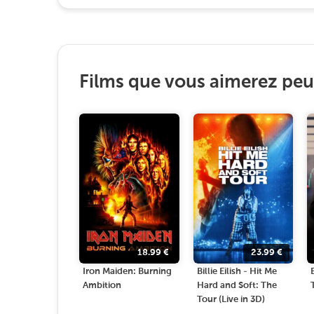
Films que vous aimerez peut
18.99
€
23.99
€
Iron Maiden: Burning
Billie Eilish - Hit Me
Ambition
Hard and Soft: The
Tour (Live in 3D)