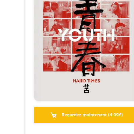
Regardez maintenant
(
4.99
€)