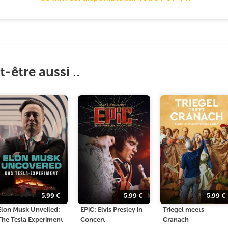
-être aussi ..
5.99
€
5.99
€
5.99
€
Elon Musk Unveiled:
EPiC: Elvis Presley in
Triegel meets
The Tesla Experiment
Concert
Cranach