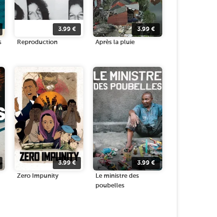
3.99
€
3.99
€
s
Reproduction
Après la pluie
3.99
€
3.99
€
Zero Impunity
Le ministre des
poubelles