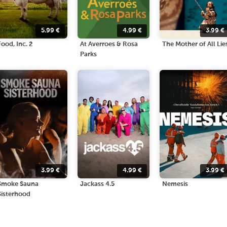
5.99
€
4.99
€
3.99
€
Food, Inc. 2
At Averroes & Rosa
The Mother of All Lie
Parks
3.99
€
4.99
€
3.99
€
Smoke Sauna
Jackass 4.5
Nemesis
Sisterhood