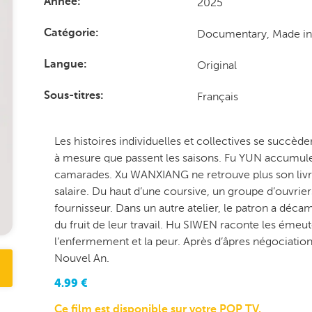
2025
Année
Documentary, Made i
Catégorie
Original
Langue
Français
Sous-titres
Les histoires individuelles et collectives se succèdent
à mesure que passent les saisons. Fu YUN accumule le
camarades. Xu WANXIANG ne retrouve plus son livret
salaire. Du haut d’une coursive, un groupe d’ouvrie
fournisseur. Dans un autre atelier, le patron a décam
du fruit de leur travail. Hu SIWEN raconte les émeutes
l’enfermement et la peur. Après d’âpres négociations
Nouvel An.
4.99
€
Ce film est disponible sur votre POP TV.