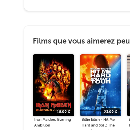
Films que vous aimerez peut
18.99
€
23.99
€
Iron Maiden: Burning
Billie Eilish - Hit Me
Ambition
Hard and Soft: The