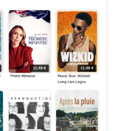
11.49
€
11.49
€
)
Prime Minister
Music Box: Wizkid:
Long Live Lagos