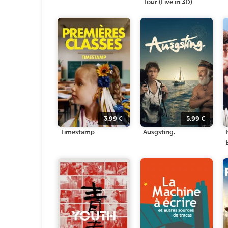
Tour (Live in 3D)
3.99
€
5.99
€
Timestamp
Ausgsting.