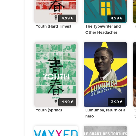
4.99
€
4.99
€
Youth (Hard Times)
The Typewriter and
Other Headaches
4.99
€
3.99
€
Youth (Spring)
Lumumba, return of a
hero