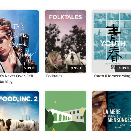
5.99
€
4.99
€
4.99
€
It's Never Over, Jeff
Folktales
Youth (Homecoming
Buckley