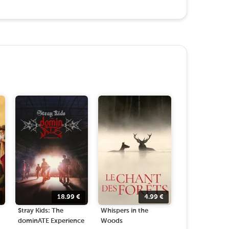
18.99
€
4.99
€
Stray Kids: The
Whispers in the
dominATE Experience
Woods