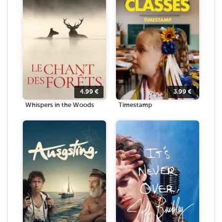
4.99
€
3.99
€
Whispers in the Woods
Timestamp