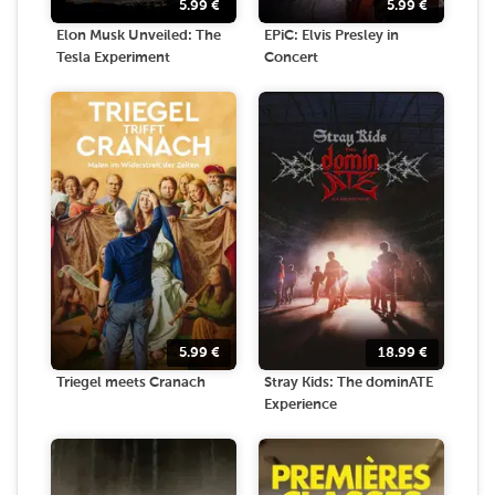
5.99
€
5.99
€
Elon Musk Unveiled: The
EPiC: Elvis Presley in
Tesla Experiment
Concert
5.99
€
18.99
€
Triegel meets Cranach
Stray Kids: The dominATE
Experience