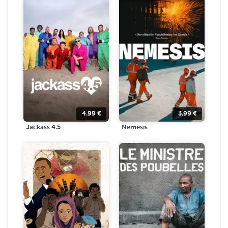
4.99
€
3.99
€
Jackass 4.5
Nemesis