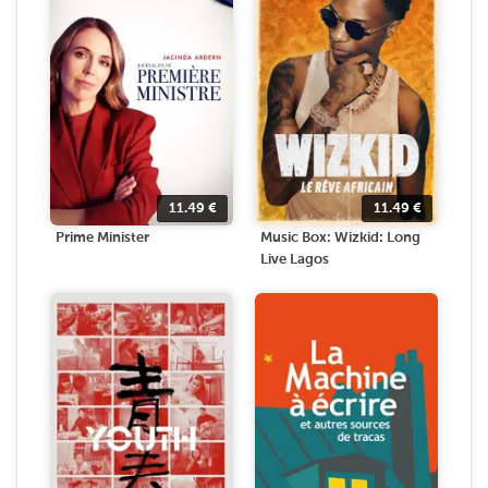
11.49
€
11.49
€
Prime Minister
Music Box: Wizkid: Long
Live Lagos