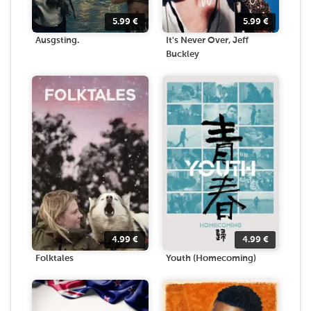
5.99
€
5.99
€
Ausgsting.
It's Never Over, Jeff
Buckley
4.99
€
4.99
€
Folktales
Youth (Homecoming)