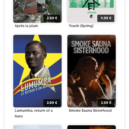
3.99
€
4.99
€
Après la pluie
Youth (Spring)
3.99
€
3.99
€
Lumumba, return of a
Smoke Sauna Sisterhood
hero