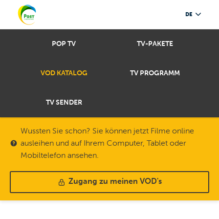
DE
POP TV
TV-PAKETE
VOD KATALOG
TV PROGRAMM
TV SENDER
Wussten Sie schon? Sie können jetzt Filme online
ausleihen und auf Ihrem Computer, Tablet oder
Mobiltelefon ansehen.
Zugang zu meinen VOD's