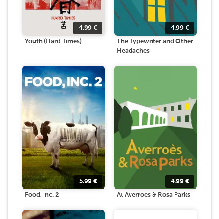
4.99
€
4.99
€
Youth (Hard Times)
The Typewriter and Other
Headaches
5.99
€
4.99
€
Food, Inc. 2
At Averroes & Rosa Parks