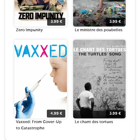
3.99
€
3.99
€
Zero Impunity
Le ministre des poubelles
4.99
€
3.99
€
Vaxxed: From Cover-Up
Le chant des tortues
to Catastrophe