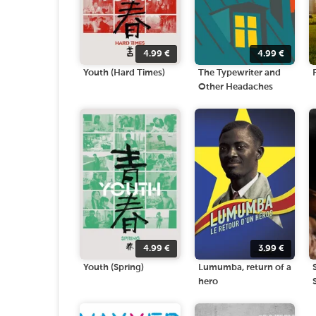
4.99
€
4.99
€
Youth (Hard Times)
The Typewriter and
Other Headaches
4.99
€
3.99
€
Youth (Spring)
Lumumba, return of a
hero