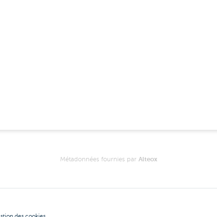
Métadonnées fournies par
Alteox
stion des cookies