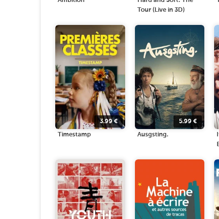
Ambition
Hard and Soft: The
Tour (Live in 3D)
3.99
€
5.99
€
Timestamp
Ausgsting.