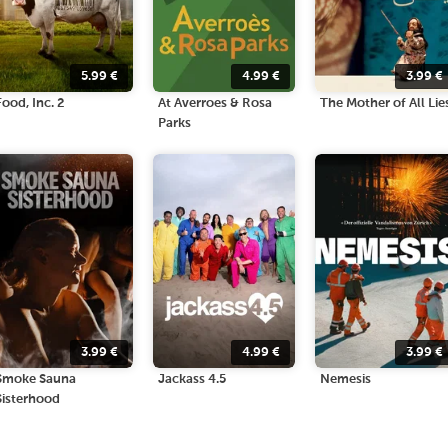
5.99
€
4.99
€
3.99
€
Food, Inc. 2
At Averroes & Rosa
The Mother of All Lie
Parks
3.99
€
4.99
€
3.99
€
Smoke Sauna
Jackass 4.5
Nemesis
Sisterhood