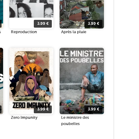
3.99
€
3.99
€
s
Reproduction
Après la pluie
3.99
€
3.99
€
Zero Impunity
Le ministre des
poubelles