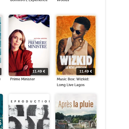
dominATE Experience
Woods
11.49
€
11.49
€
)
Prime Minister
Music Box: Wizkid:
Long Live Lagos