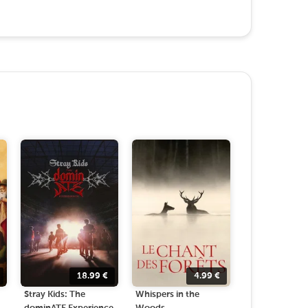
18.99
€
4.99
€
Stray Kids: The
Whispers in the