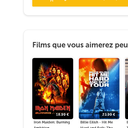
Films que vous aimerez peut
18.99
€
23.99
€
Iron Maiden: Burning
Billie Eilish - Hit Me