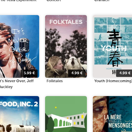
The Tesla Experiment
Concert
Cranach
5.99
€
4.99
€
4.99
€
It's Never Over, Jeff
Folktales
Youth (Homecoming
Buckley