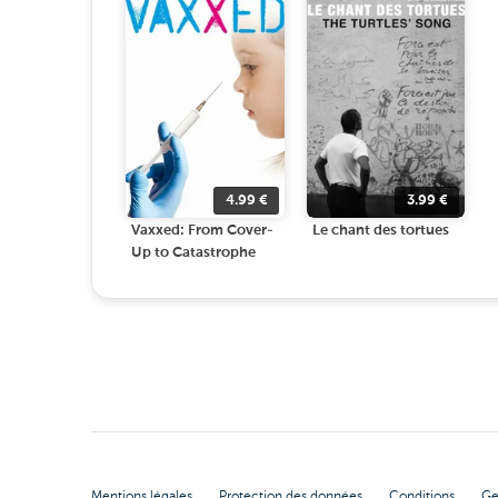
4.99
€
3.99
€
Vaxxed: From Cover-
Le chant des tortues
Up to Catastrophe
Mentions légales
Protection des données
Conditions
Ge