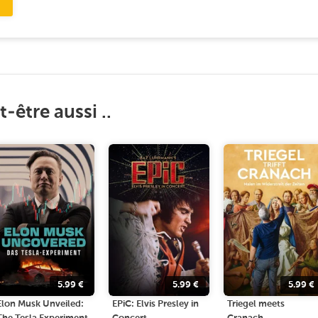
-être aussi ..
5.99
€
5.99
€
5.99
€
Elon Musk Unveiled:
EPiC: Elvis Presley in
Triegel meets