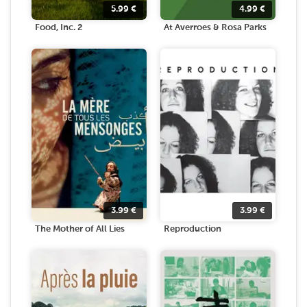
5.99
€
4.99
€
Food, Inc. 2
At Averroes & Rosa Parks
3.99
€
3.99
€
The Mother of All Lies
Reproduction