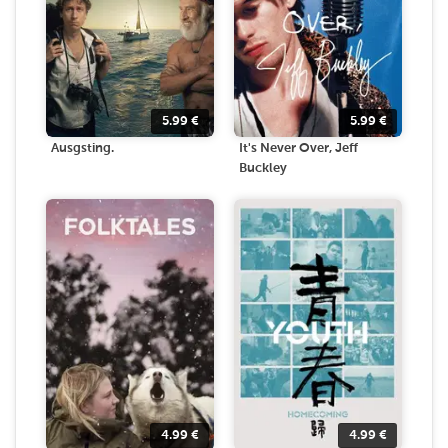
5.99
€
5.99
€
Ausgsting.
It's Never Over, Jeff
Buckley
4.99
€
4.99
€