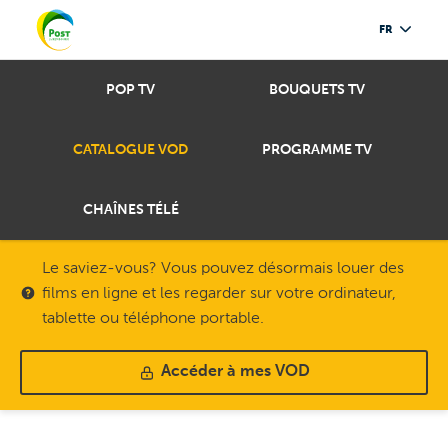
FR
POP TV
BOUQUETS TV
CATALOGUE VOD
PROGRAMME TV
CHAÎNES TÉLÉ
Le saviez-vous? Vous pouvez désormais louer des
films en ligne et les regarder sur votre ordinateur,
tablette ou téléphone portable.
Accéder à mes VOD