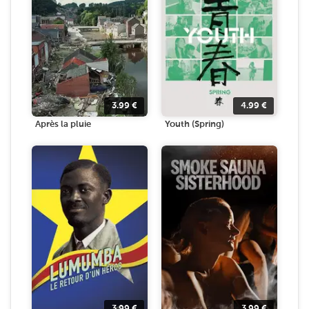
3.99
€
4.99
€
Après la pluie
Youth (Spring)
3.99
€
3.99
€