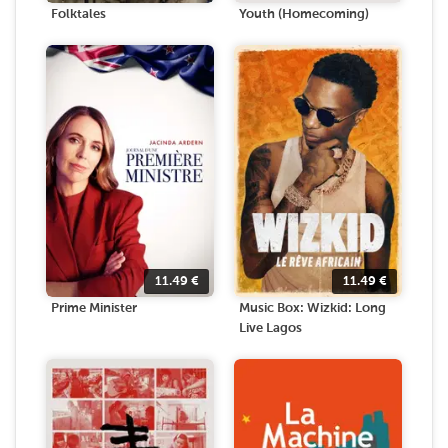
Folktales
Youth (Homecoming)
11.49
€
11.49
€
Prime Minister
Music Box: Wizkid: Long
Live Lagos