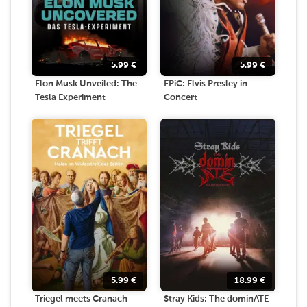
5.99
€
5.99
€
Elon Musk Unveiled: The
EPiC: Elvis Presley in
Tesla Experiment
Concert
5.99
€
18.99
€
Triegel meets Cranach
Stray Kids: The dominATE