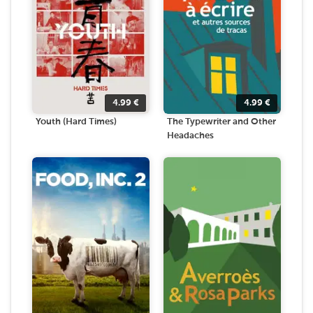
4.99
€
4.99
€
Youth (Hard Times)
The Typewriter and Other
Headaches