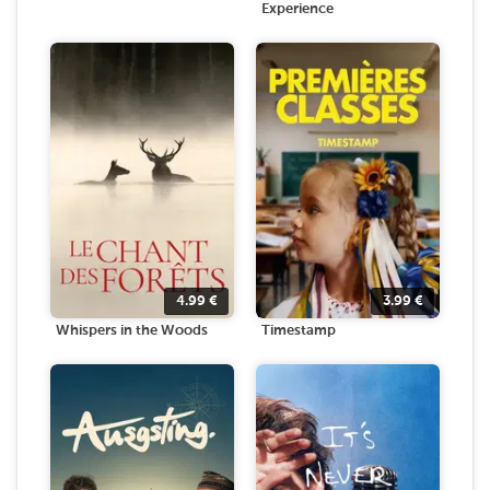
Experience
4.99
€
3.99
€
Whispers in the Woods
Timestamp