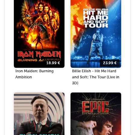
18.99
€
23.99
€
Iron Maiden: Burning
Billie Eilish - Hit Me Hard
Ambition
and Soft: The Tour (Live in
3D)