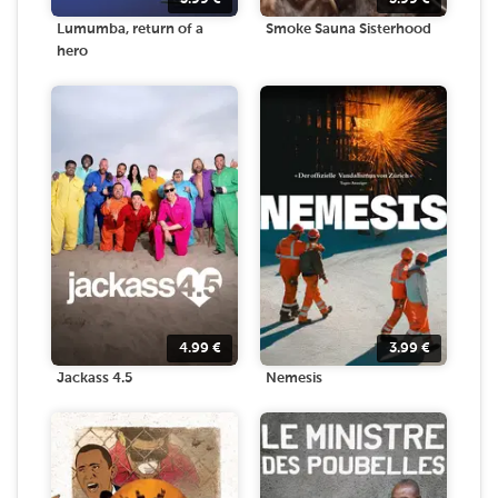
Lumumba, return of a
Smoke Sauna Sisterhood
hero
4.99
€
3.99
€
Jackass 4.5
Nemesis