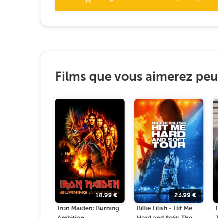
Films que vous aimerez peut
18.99
€
23.99
€
Iron Maiden: Burning
Billie Eilish - Hit Me