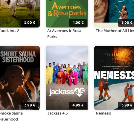
5.99
€
4.99
€
3.99
€
Food, Inc. 2
At Averroes & Rosa
The Mother of All Lie
Parks
3.99
€
4.99
€
3.99
€
Smoke Sauna
Jackass 4.5
Nemesis
Sisterhood