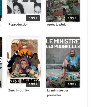
3.99
€
3.99
€
s
Reproduction
Après la pluie
3.99
€
3.99
€
Zero Impunity
Le ministre des
poubelles