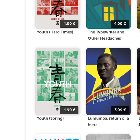
4.99
€
4.99
€
Youth (Hard Times)
The Typewriter and
Other Headaches
4.99
€
3.99
€
Youth (Spring)
Lumumba, return of a
hero