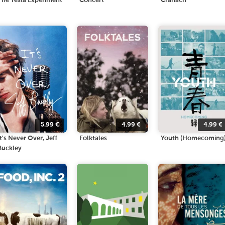
The Tesla Experiment
Concert
Cranach
5.99
€
4.99
€
4.99
€
It's Never Over, Jeff
Folktales
Youth (Homecoming
Buckley