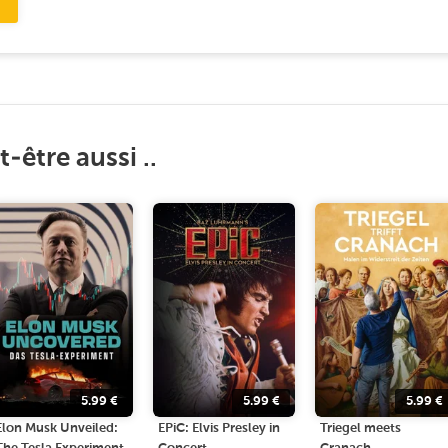
-être aussi ..
5.99
€
5.99
€
5.99
€
Elon Musk Unveiled:
EPiC: Elvis Presley in
Triegel meets