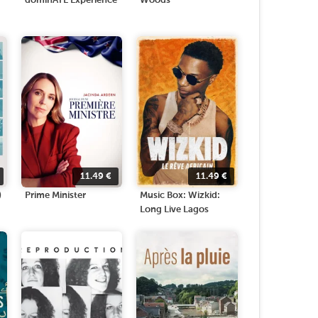
dominATE Experience
Woods
11.49
€
11.49
€
)
Prime Minister
Music Box: Wizkid:
Long Live Lagos