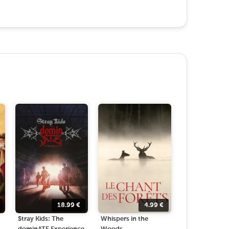
18.99
€
4.99
€
Stray Kids: The
Whispers in the