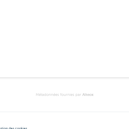
Métadonnées fournies par
Alteox
stion des cookies