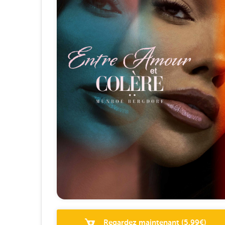
Regardez maintenant
(
5.99
€)