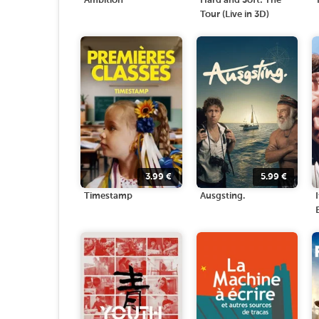
Ambition
Hard and Soft: The
Tour (Live in 3D)
3.99
€
5.99
€
Timestamp
Ausgsting.