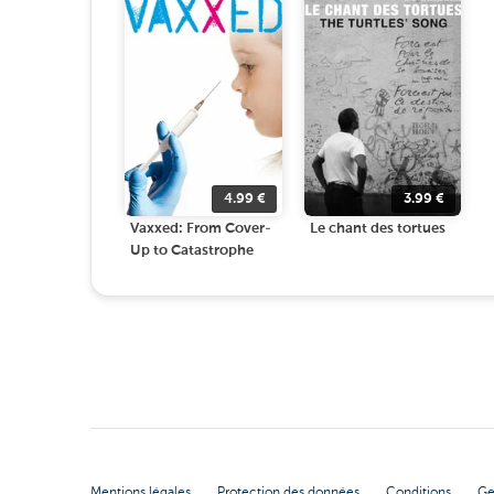
4.99
€
3.99
€
Vaxxed: From Cover-
Le chant des tortues
Up to Catastrophe
Mentions légales
Protection des données
Conditions
Ge