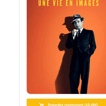
Regardez maintenant
(
10.49
€)