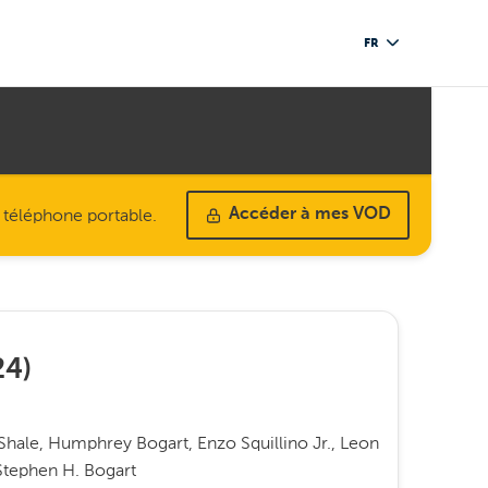
FR
u téléphone portable.
Accéder à mes VOD
24
)
Shale, Humphrey Bogart, Enzo Squillino Jr., Leon
 Stephen H. Bogart