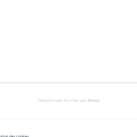
Métadonnées fournies par
Alteox
stion des cookies