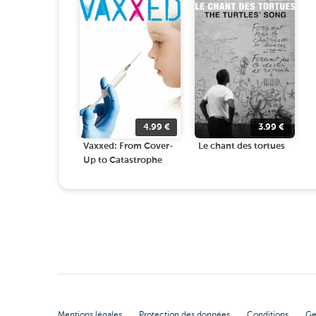
4.99
€
3.99
€
Vaxxed: From Cover-
Le chant des tortues
Up to Catastrophe
Mentions légales
Protection des données
Conditions
Ge