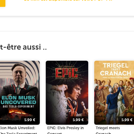
-être aussi ..
5.99
€
5.99
€
5.99
€
Elon Musk Unveiled:
EPiC: Elvis Presley in
Triegel meets