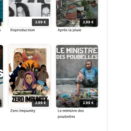
3.99
€
3.99
€
s
Reproduction
Après la pluie
3.99
€
3.99
€
Zero Impunity
Le ministre des
poubelles