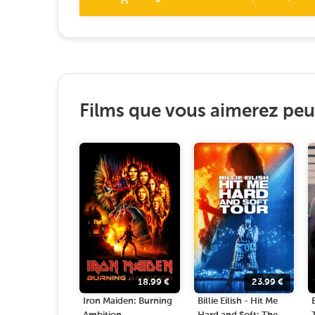
Films que vous aimerez peut
18.99
€
23.99
€
Iron Maiden: Burning
Billie Eilish - Hit Me