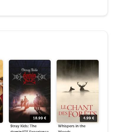
18.99
€
4.99
€
Stray Kids: The
Whispers in the