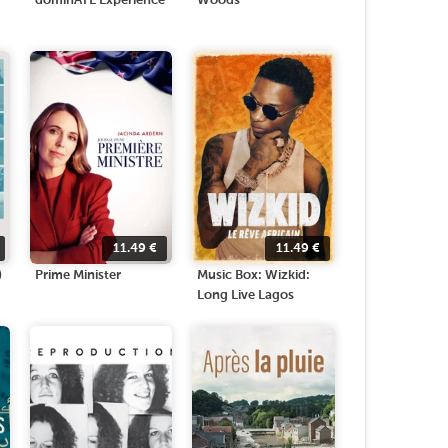
dominATE Experience
Woods
11.49
€
11.49
€
)
Prime Minister
Music Box: Wizkid:
Long Live Lagos