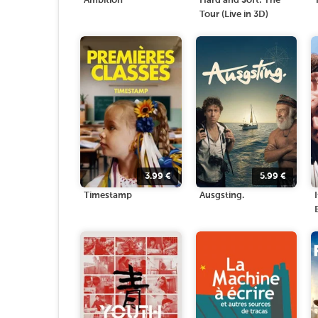
Ambition
Hard and Soft: The
Tour (Live in 3D)
3.99
€
5.99
€
Timestamp
Ausgsting.