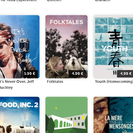
The Tesla Experiment
Concert
Cranach
5.99
€
4.99
€
4.99
€
It's Never Over, Jeff
Folktales
Youth (Homecoming
Buckley