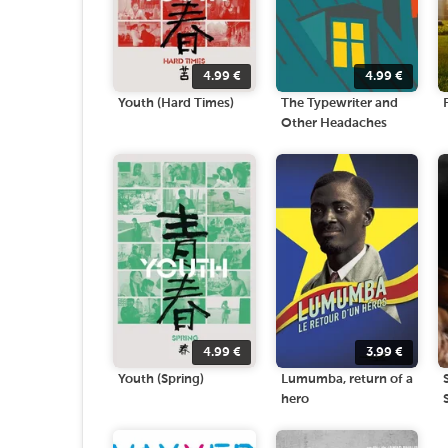
4.99
€
4.99
€
Youth (Hard Times)
The Typewriter and
Other Headaches
4.99
€
3.99
€
Youth (Spring)
Lumumba, return of a
hero