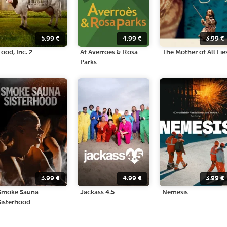
5.99
€
4.99
€
3.99
€
Food, Inc. 2
At Averroes & Rosa
The Mother of All Lie
Parks
3.99
€
4.99
€
3.99
€
Smoke Sauna
Jackass 4.5
Nemesis
Sisterhood